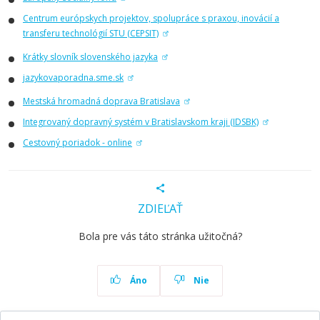
Centrum európskych projektov, spolupráce s praxou, inovácií a
transferu technológií STU (CEPSIT)
Krátky slovník slovenského jazyka
jazykovaporadna.sme.sk
Mestská hromadná doprava Bratislava
Integrovaný dopravný systém v Bratislavskom kraji (IDSBK)
Cestovný poriadok - online
ZDIEĽAŤ
Bola pre vás táto stránka užitočná?
Áno
Nie