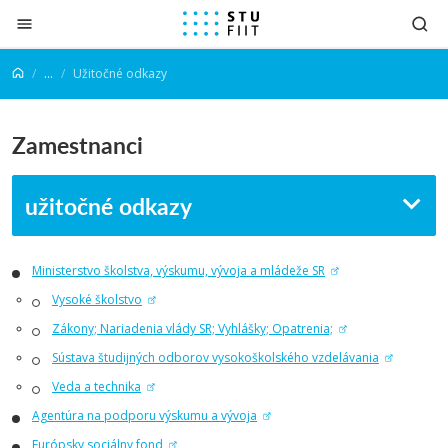
Prejsť na obsah
...
Užitočné odkazy
Zamestnanci
užitočné odkazy
Ministerstvo školstva, výskumu, vývoja a mládeže SR
Vysoké školstvo
Zákony; Nariadenia vlády SR; Vyhlášky; Opatrenia;
Sústava študijných odborov vysokoškolského vzdelávania
Veda a technika
Agentúra na podporu výskumu a vývoja
Európsky sociálny fond