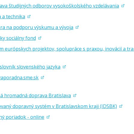
ava študijných odborov vysokoškolského vzdelávania
 a technika
ra na podporu výskumu a vývoja
ky sociálny fond
m európskych projektov, spolupráce s praxou, inovácií a tr
 slovník slovenského jazyka
vaporadna.sme.sk
á hromadná doprava Bratislava
ovaný dopravný systém v Bratislavskom kraji (IDSBK)
ný poriadok - online