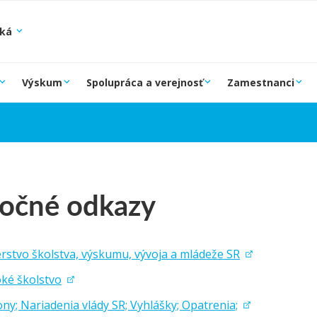
ská
Výskum
Spolupráca a verejnosť
Zamestnanci
točné odkazy
rstvo školstva, výskumu, vývoja a mládeže SR
ké školstvo
ny; Nariadenia vlády SR; Vyhlášky; Opatrenia;