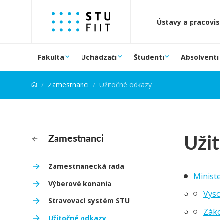
Prejsť na obsah
Ústavy a pracovi
Fakulta
Uchádzači
Študenti
Absolventi
Zamestnanci
Užitočné odkazy
Uži
Zamestnanci
Zamestnanecká rada
Ministe
Výberové konania
Vyso
Stravovací systém STU
Záko
Užitočné odkazy