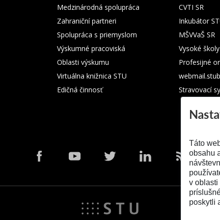
Medzinárodná spolupráca
CVTI SR
Zahraniční partneri
Inkubátor S
Spolupráca s priemyslom
MŠVVaŠ SR
Výskumné pracoviská
Vysoké školy
Oblasti výskumu
Profesijné o
Virtuálna knižnica STU
webmail.stu
Edičná činnosť
Stravovací s
Nasta
Táto web
obsahu a
návštevn
používat
v oblasti
príslušn
poskytli 