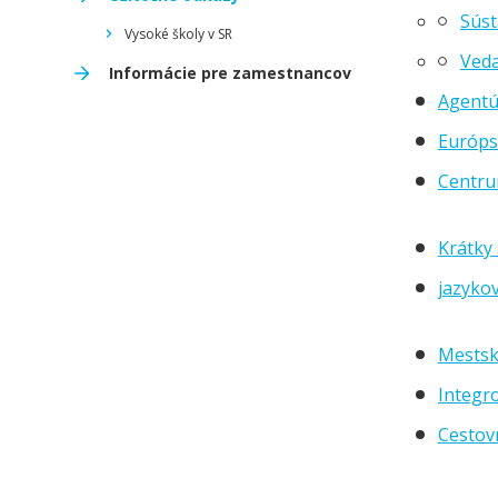
Súst
Vysoké školy v SR
Veda
Informácie pre zamestnancov
Agentú
Európs
Centru
Krátky
jazyko
Mestsk
Integr
Cestov