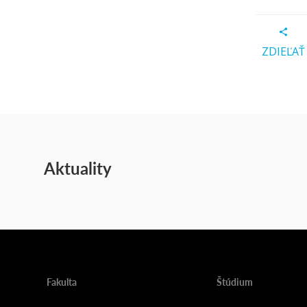
ZDIEĽAŤ
Aktuality
Fakulta
Štúdium