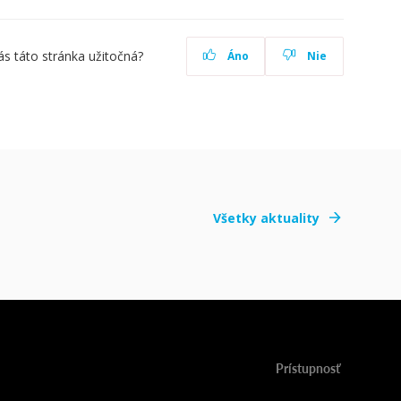
ás táto stránka užitočná?
Áno
Nie
Všetky aktuality
Prístupnosť