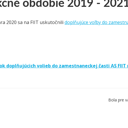
kčné obdobie 2019 - 202
ára 2020 sa na FIIT uskutočnili
doplňujúce voľby do zamestna
ok doplňujúcich volieb do zamestnaneckej časti AS FIIT 
Bola pre v