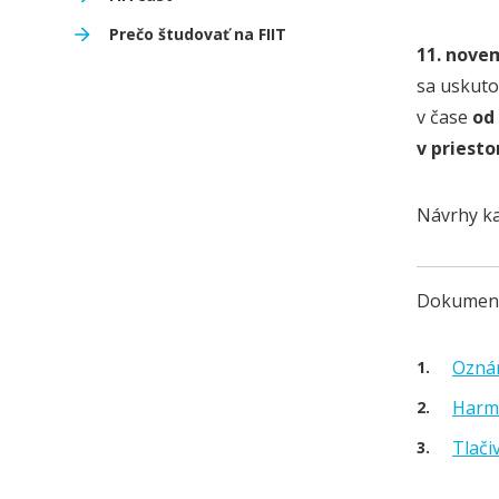
Prečo študovať na FIIT
11. nove
sa uskuto
v čase
od 
v priesto
Návrhy ka
Dokument
Oznám
Harmo
Tlači