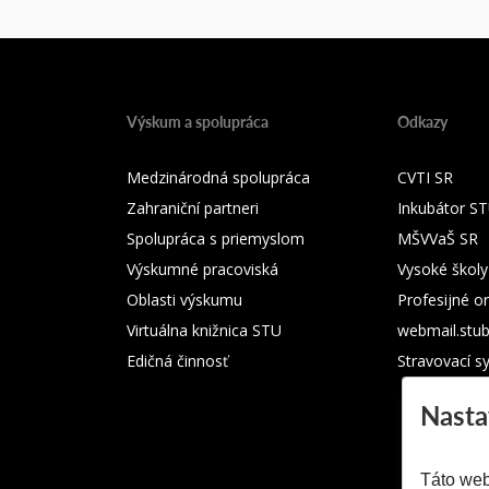
Výskum a spolupráca
Odkazy
Medzinárodná spolupráca
CVTI SR
Zahraniční partneri
Inkubátor S
Spolupráca s priemyslom
MŠVVaŠ SR
Výskumné pracoviská
Vysoké školy
Oblasti výskumu
Profesijné o
Virtuálna knižnica STU
webmail.stu
Edičná činnosť
Stravovací s
Nasta
Táto web