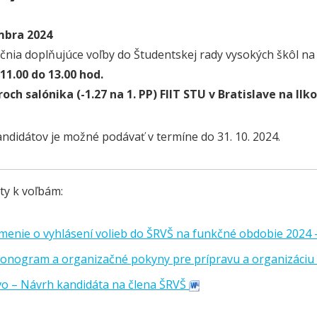
mbra 2024
čnia doplňujúce voľby do Študentskej rady vysokých škôl n
11.00 do 13.00 hod.
roch salónika (-1.27 na 1. PP) FIIT STU v Bratislave na Ilko
ndidátov je možné podávať v termíne do 31. 10. 2024.
y k voľbám:
enie o vyhlásení volieb do ŠRVŠ na funkčné obdobie 2024
nogram a organizačné pokyny pre prípravu a organizáciu 
vo – Návrh kandidáta na člena ŠRVŠ