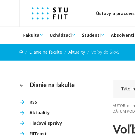
Prejsť na obsah
Ústavy a pracovi
Fakulta
Uchádzači
Študenti
Absolventi
Dianie na fakulte
Aktuality
Voľby do ŠRVŠ
Dianie na fakulte
Táto in
RSS
AUTOR: maru
DÁTUM PODU
Aktuality
Voľ
Tlačové správy
FIITcast