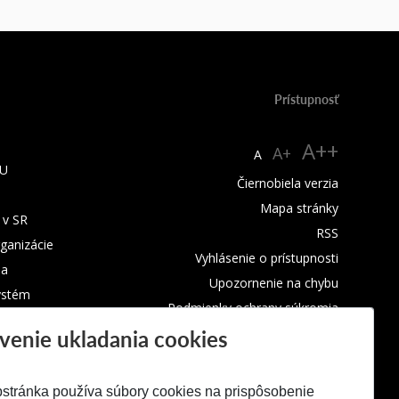
Prístupnosť
A++
A+
A
TU
Čiernobiela verzia
Mapa stránky
 v SR
RSS
rganizácie
Vyhlásenie o prístupnosti
ba
Upozornenie na chybu
ystém
Podmienky ochrany súkromia
venie ukladania cookies
Využívanie cookies
stránka používa súbory cookies na prispôsobenie