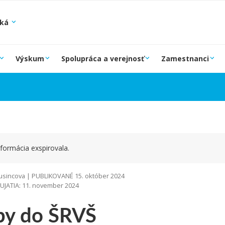
ská
Výskum
Spolupráca a verejnosť
Zamestnanci
formácia exspirovala.
sincova | PUBLIKOVANÉ 15. október 2024
JATIA: 11. november 2024
by do ŠRVŠ