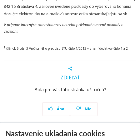
842 16 Bratislava 4. Zároveň uvedené podklady do výberového konania
doručte elektronicky na e-mailovú adresu: erika.niznanska[at]stuba.sk.
V prípade interných zamestnancov netreba prikladať overené doklady o
vzdelaní.
1
článok 6 ods. 3 Vnútorného predpisu STU číslo 1/2013 v znení dodatkov číslo 1 a 2
ZDIEĽAŤ
Bola pre vás táto stránka užitočná?
Áno
Nie
Nastavenie ukladania cookies