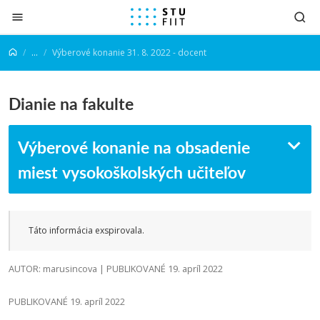
Prejsť na obsah
...
Výberové konanie 31. 8. 2022 - docent
Dianie na fakulte
Výberové konanie na obsadenie
miest vysokoškolských učiteľov
Táto informácia exspirovala.
AUTOR: marusincova | PUBLIKOVANÉ 19. apríl 2022
PUBLIKOVANÉ 19. apríl 2022