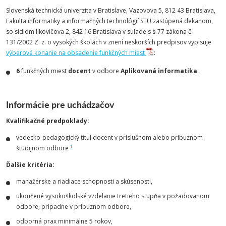
Slovenská technická univerzita v Bratislave, Vazovova 5, 812 43 Bratislava,
Fakulta informatiky a informačných technológií STU zastúpená dekanom,
so sídlom Ilkovičova 2, 842 16 Bratislava v súlade s § 77 zákona č.
131/2002 Z. z. o vysokých školách v znení neskorších predpisov vypisuje
výberové konanie na obsadenie funkčných miest
:
6
funkčných miest
docent
v odbore
Aplikovaná informatika
.
Informácie pre uchádzačov
Kvalifikačné predpoklady:
vedecko-pedagogický titul docent v príslušnom alebo príbuznom
1
študijnom odbore
Ďalšie kritéria:
manažérske a riadiace schopnosti a skúsenosti,
ukončené vysokoškolské vzdelanie tretieho stupňa v požadovanom
odbore, prípadne v príbuznom odbore,
odborná prax minimálne 5 rokov,