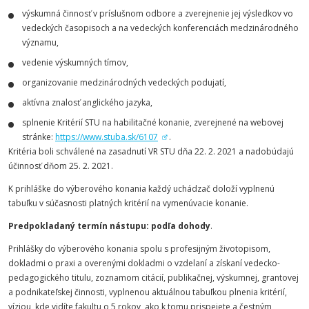
výskumná činnosť v príslušnom odbore a zverejnenie jej výsledkov vo
vedeckých časopisoch a na vedeckých konferenciách medzinárodného
významu,
vedenie výskumných tímov,
organizovanie medzinárodných vedeckých podujatí,
aktívna znalosť anglického jazyka,
splnenie Kritérií STU na habilitačné konanie, zverejnené na webovej
stránke:
https://www.stuba.sk/6107
.
Kritéria boli schválené na zasadnutí VR STU dňa 22. 2. 2021 a nadobúdajú
účinnosť dňom 25. 2. 2021.
K prihláške do výberového konania každý uchádzač doloží vyplnenú
tabuľku v súčasnosti platných kritérií na vymenúvacie konanie.
Predpokladaný termín nástupu: podľa dohody
.
Prihlášky do výberového konania spolu s profesijným životopisom,
dokladmi o praxi a overenými dokladmi o vzdelaní a získaní vedecko-
pedagogického titulu, zoznamom citácií, publikačnej, výskumnej, grantovej
a podnikateľskej činnosti, vyplnenou aktuálnou tabuľkou plnenia kritérií,
víziou, kde vidíte fakultu o 5 rokov, ako k tomu prispejete a čestným