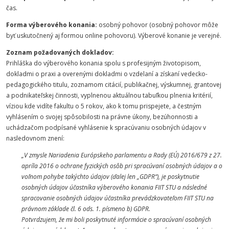
čas.
Forma výberového konania:
osobný pohovor (osobný pohovor môže
byť uskutočnený aj formou online pohovoru). Výberové konanie je verejné.
Zoznam požadovaných dokladov:
Prihláška do výberového konania spolu s profesijným životopisom,
dokladmi o praxi a overenými dokladmi o vzdelaní a získaní vedecko-
pedagogického titulu, zoznamom citácií, publikačnej, výskumnej, grantovej
a podnikateľskej činnosti, vyplnenou aktuálnou tabuľkou plnenia kritérií,
víziou kde vidíte fakultu o 5 rokov, ako k tomu prispejete, a čestným
vyhlásením o svojej spôsobilosti na právne úkony, bezúhonnosti a
uchádzačom podpísané vyhlásenie k spracúvaniu osobných údajov v
nasledovnom znení:
„V zmysle Nariadenia Európskeho parlamentu a Rady (EÚ) 2016/679 z 27.
apríla 2016 o ochrane fyzických osôb pri spracúvaní osobných údajov a o
voľnom pohybe takýchto údajov (ďalej len „GDPR“), je poskytnutie
osobných údajov účastníka výberového konania FIIT STU a následné
spracovanie osobných údajov účastníka prevádzkovateľom FIIT STU na
právnom základe čl. 6 ods. 1. písmeno b) GDPR.
Potvrdzujem, že mi boli poskytnuté informácie o spracúvaní osobných