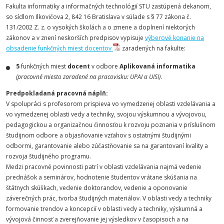
Fakulta informatiky a informačných technológií STU zastúpená dekanom,
so sídlom Ilkovičova 2, 842 16 Bratislava v súlade s § 77 zákona č.
131/2002 Z. z. o vysokých školách a o zmene a doplnení niektorých
zákonov a v znení neskorších predpisov vypisuje
výberové konanie na
obsadenie funkčných miest docentov
zaradených na fakulte:
5
funkčných miest
docent
v odbore
Aplikovaná informatika
(pracovné miesto zaradené na pracovisku: UPAI a UISI)
.
Predpokladaná pracovná náplň:
V spolupráci s profesorom prispieva vo vymedzenej oblasti vzdelávania a
vo vymedzenej oblasti vedy a techniky, svojou výskumnou a vývojovou,
pedagogickou a organizačnou činnosťou k rozvoju poznania v príslušnom
študijnom odbore a objasňovanie vzťahov s ostatnými študijnými
odbormi, garantovanie alebo zúčastňovanie sa na garantovaní kvality a
rozvoja študijného programu.
Medzi pracovné povinnosti patrí v oblasti vzdelávania najmä vedenie
prednášok a seminárov, hodnotenie študentov vrátane skúšania na
štátnych skúškach, vedenie doktorandov, vedenie a oponovanie
záverečných prác, tvorba študijných materiálov. V oblasti vedy a techniky
formovanie trendov a koncepcií v oblasti vedy a techniky, výskumná a
vývojová činnosť a zverejňovanie jej výsledkov v časopisoch a na