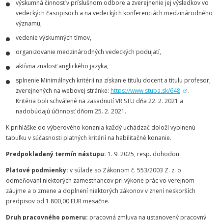
výskumná činnosť v príslušnom odbore a zverejnenie jej výsledkov vo
vedeckých časopisoch a na vedeckých konferenciách medzinárodného
významu,
vedenie výskumných tímov,
organizovanie medzinárodných vedeckých podujatí,
aktívna znalosť anglického jazyka,
splnenie Minimálnych kritérií na získanie titulu docent a titulu profesor,
zverejnených na webovej stránke:
https://www.stuba.sk/648
.
Kritéria boli schválené na zasadnutí VR STU dňa 22. 2. 2021 a
nadobúdajú účinnosť dňom 25. 2. 2021.
K prihláške do výberového konania každý uchádzač doloží vyplnenú
tabuľku v súčasnosti platných kritérií na habilitačné konanie.
Predpokladaný termín nástupu:
1. 9. 2025, resp. dohodou.
Platové podmienky:
v súlade so Zákonom č. 553/2003 Z. z. o
odmeňovaní niektorých zamestnancov pri výkone prác vo verejnom
záujme a o zmene a doplnení niektorých zákonov v znení neskorších
predpisov od 1 800,00 EUR mesačne.
Druh pracovného pomeru:
pracovná zmluva na ustanovený pracovný