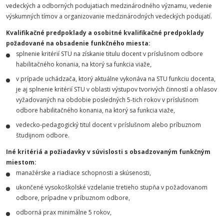
vedeckých a odborných podujatiach medzinárodného významu, vedenie
výskumných tímov a organizovanie medzinárodných vedeckých podujatí.
Kvalifikačné predpoklady a osobitné kvalifikačné predpoklady
požadované na obsadenie funkčného miesta:
splnenie kritérií STU na získanie titulu docent v príslušnom odbore
habilitačného konania, na ktorý sa funkcia viaže,
v prípade uchádzača, ktorý aktuálne vykonáva na STU funkciu docenta,
je aj splnenie kritérií STU v oblasti výstupov tvorivých činností a ohlasov
vyžadovaných na obdobie posledných 5-tich rokov v príslušnom
odbore habilitačného konania, na ktorý sa funkcia viaže,
vedecko-pedagogický titul docent v príslušnom alebo príbuznom
študijnom odbore.
Iné kritériá a požiadavky v súvislosti s obsadzovaným funkčným
miestom:
manažérske a riadiace schopnosti a skúsenosti,
ukončené vysokoškolské vzdelanie tretieho stupňa v požadovanom
odbore, prípadne v príbuznom odbore,
odborná prax minimálne 5 rokov,