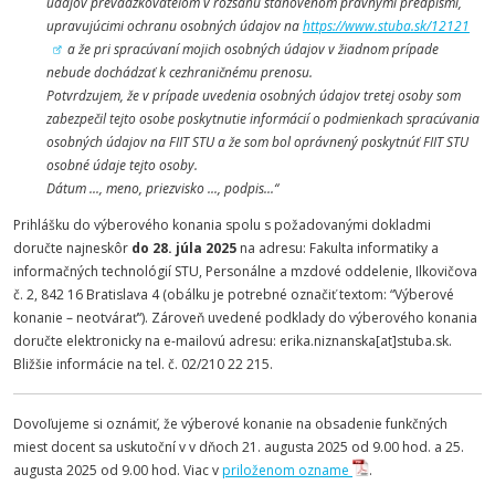
údajov prevádzkovateľom v rozsahu stanovenom právnymi predpismi,
upravujúcimi ochranu osobných údajov na
https://www.stuba.sk/12121
a že pri spracúvaní mojich osobných údajov v žiadnom prípade
nebude dochádzať k cezhraničnému prenosu.
Potvrdzujem, že v prípade uvedenia osobných údajov tretej osoby som
zabezpečil tejto osobe poskytnutie informácií o podmienkach spracúvania
osobných údajov na FIIT STU a že som bol oprávnený poskytnúť FIIT STU
osobné údaje tejto osoby.
Dátum ..., meno, priezvisko ..., podpis...“
Prihlášku do výberového konania spolu s požadovanými dokladmi
doručte najneskôr
do 28. júla 2025
na adresu: Fakulta informatiky a
informačných technológií STU, Personálne a mzdové oddelenie, Ilkovičova
č. 2, 842 16 Bratislava 4 (obálku je potrebné označiť textom: “Výberové
konanie – neotvárať“). Zároveň uvedené podklady do výberového konania
doručte elektronicky na e-mailovú adresu: erika.niznanska[at]stuba.sk.
Bližšie informácie na tel. č. 02/210 22 215.
Dovoľujeme si oznámiť, že výberové konanie na obsadenie funkčných
miest docent sa uskutoční v v dňoch 21. augusta 2025 od 9.00 hod. a 25.
augusta 2025 od 9.00 hod. Viac v
priloženom ozname
.