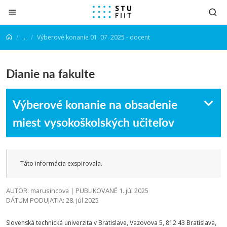
Prejsť na obsah
...
Výberové konanie 01. 07. 2025 - docent
Dianie na fakulte
Výberové konanie na obsadenie
miest vysokoškolských učiteľov
Táto informácia exspirovala.
AUTOR: marusincova | PUBLIKOVANÉ 1. júl 2025
DÁTUM PODUJATIA: 28. júl 2025
Slovenská technická univerzita v Bratislave, Vazovova 5, 812 43 Bratislava,