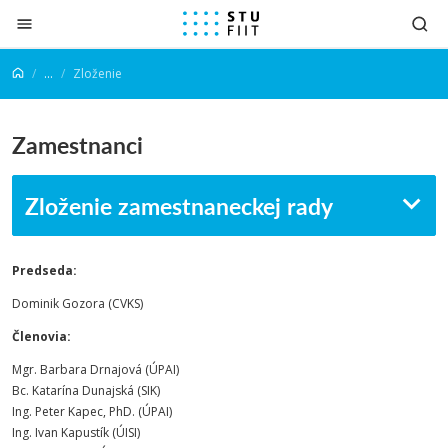
Prejsť na obsah
...
Zloženie
Zamestnanci
Zloženie zamestnaneckej rady
Predseda:
Dominik Gozora (CVKS)
Členovia:
Mgr. Barbara Drnajová (ÚPAI)
Bc. Katarína Dunajská (SIK)
Ing. Peter Kapec, PhD. (ÚPAI)
Ing. Ivan Kapustík (ÚISI)