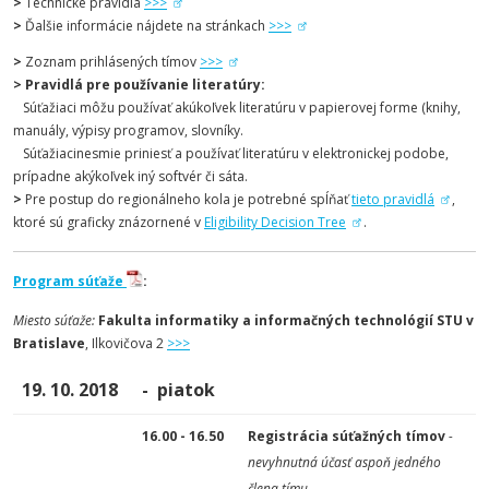
>
Technické pravidlá
>>>
>
Ďalšie informácie nájdete na stránkach
>>>
>
Zoznam prihlásených tímov
>>>
>
Pravidlá pre používanie literatúry:
Súťažiaci môžu používať akúkoľvek literatúru v papierovej forme (knihy,
manuály, výpisy programov, slovníky.
Súťažiacinesmie priniesť a používať literatúru v elektronickej podobe,
prípadne akýkoľvek iný softvér či sáta.
>
Pre postup do regionálneho kola je potrebné spĺňať
tieto pravidlá
,
ktoré sú graficky znázornené v
Eligibility Decision Tree
.
Program súťaže
:
Miesto súťaže:
Fakulta informatiky a informačných technológií STU v
Bratislave
, Ilkovičova 2
>>>
19. 10. 2018
- piatok
16.00 - 16.50
Registrácia súťažných tímov
-
nevyhnutná účasť aspoň jedného
člena tímu