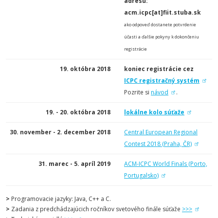
adresu:
acm.icpc[at]fiit.stuba.sk
ako odpoveď dostanete potvrdenie
účasti a ďalšie pokyny k dokončeniu
registrácie
19. októbra 2018
koniec registrácie cez
ICPC registračný systém
Pozrite si
návod
.
19. - 20. októbra 2018
lokálne kolo súťaže
30. november - 2. december 2018
Central European Regional
Contest 2018 (Praha, ČR)
31. marec - 5. apríl 2019
ACM-ICPC World Finals (Porto,
Portugalsko)
>
Programovacie jazyky: Java, C++ a C.
>
Zadania z predchádzajúcich ročníkov svetového finále súťaže
>>>