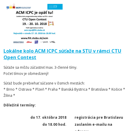
Lokálne kolo ACM ICPC súťaže na STU v rámci CTU
Open Contest
Súťaže sa môžu zúčastniť max. 3-členné tímy.
Počet tímov je obmedzený!
Súťaž bude prebiehať súčasne v ôsmich mestách:
* Brno * Ostrava * Plzeň * Praha * Banská Bystrica * Bratislava * Košice *
Žilina *
Dôležité termíny:
do 17. októbra 2018
registrácia pre Bratislavu
do 18.00 hod.
zaslaním e-mailu na