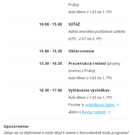
Prahy)
Aula Minor (-1.65 na 1. PP)
10.00 - 15.00
SÚŤAŽ
Adina centrálna počítačová učebňa
(CPU, -2.01 na 2. PP)
15.00 - 15.30
Občerstvenie
15.30 - 16.30
Prezentácia riešení
(priamy
prenos z Prahy)
Aula Minor (-1.65 na 1. PP)
16.30 - 17.00
Vyhlásenie výsledkov
Aula Minor (-1.65 na 1. PP)
Pozrite si
výsledkovú listinu
alebo v
Baylor system
.
Upozornenie:
Údaje nie sú definitívne a môže dôjsť k zmene v ktoromkoľvek bode programu!