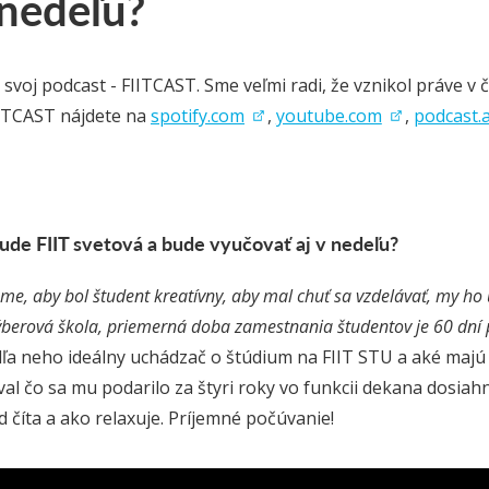
 nedeľu?
svoj podcast - FIITCAST. Sme veľmi radi, že vznikol práve v 
IITCAST nájdete na
spotify.com
,
youtube.com
,
podcast.
ude FIIT svetová a bude vyučovať aj v nedeľu?
me, aby bol študent kreatívny, aby mal chuť sa vzdelávať, my ho
výberová škola, priemerná doba zamestnania študentov je 60 dní 
dľa neho ideálny uchádzač o štúdium na FIIT STU a aké majú j
al čo sa mu podarilo za štyri roky vo funkcii dekana dosiahn
d číta a ako relaxuje. Príjemné počúvanie!