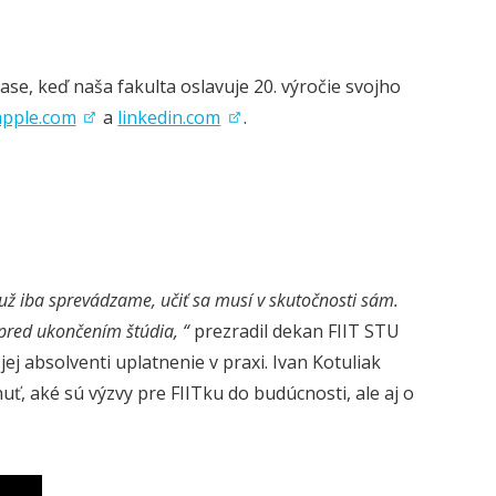
čase, keď naša fakulta oslavuje 20. výročie svojho
apple.com
a
linkedin.com
.
 už iba sprevádzame, učiť sa musí v skutočnosti sám.
pred ukončením štúdia, “
prezradil dekan FIIT STU
ej absolventi uplatnenie v praxi. Ivan Kotuliak
uť, aké sú výzvy pre FIITku do budúcnosti, ale aj o