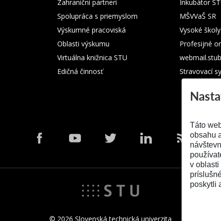
Zahraniční partneri
Inkubátor S
Spolupráca s priemyslom
MŠVVaŠ SR
Výskumné pracoviská
Vysoké školy
Oblasti výskumu
Profesijné o
Virtuálna knižnica STU
webmail.stu
Edičná činnosť
Stravovací s
Nasta
Táto web
obsahu a
návštevn
používat
v oblasti
príslušn
poskytli 
© 2026 Slovenská technická univerzita