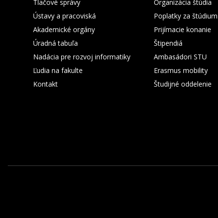
Tlačové správy
Organizácia štúdia
Ústavy a pracoviská
Poplatky za štúdium
Akademické orgány
Prijímacie konanie
Úradná tabuľa
Štipendiá
Nadácia pre rozvoj informatiky
Ambasádori STU
Ľudia na fakulte
Erasmus mobility
Kontakt
Študijné oddelenie