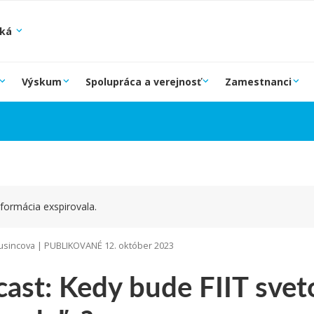
ská
Výskum
Spolupráca a verejnosť
Zamestnanci
formácia exspirovala.
sincova | PUBLIKOVANÉ 12. október 2023
cast: Kedy bude FIIT sve