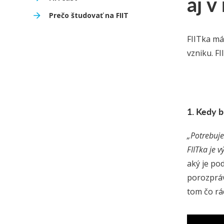
aj v
Prečo študovať na FIIT
FIITka má 
vzniku. F
1. Kedy b
„Potrebuje
FIITka je 
aký je po
porozpráv
tom čo rá