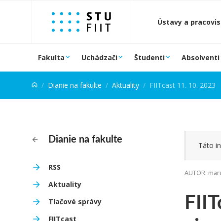
Prejsť na obsah
Ústavy a pracovi
Fakulta
Uchádzači
Študenti
Absolventi
Dianie na fakulte
Aktuality
FIITcast 11. 10. 2023
Dianie na fakulte
Táto in
RSS
AUTOR: maru
Aktuality
FIIT
Tlačové správy
FIITcast