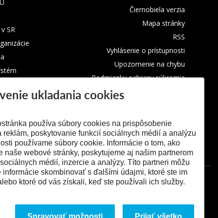
TU
Čiernobiela verzia
Mapa stránky
 v SR
RSS
rganizácie
Vyhlásenie o prístupnosti
ba
Upozornenie na chybu
ystém
Podmienky ochrany súkromia
venie ukladania cookies
Využívanie cookies
stránka používa súbory cookies na prispôsobenie
 reklám, poskytovanie funkcií sociálnych médií a analýzu
osti používame súbory cookie. Informácie o tom, ako
e naše webové stránky, poskytujeme aj našim partnerom
 sociálnych médií, inzercie a analýzy. Títo partneri môžu
é informácie skombinovať s ďalšími údajmi, ktoré ste im
alebo ktoré od vás získali, keď ste používali ich služby.
Spravovať možnosti
Prijať všetko