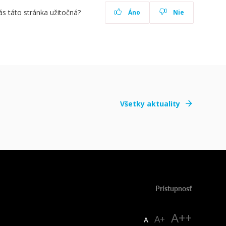
ás táto stránka užitočná?
Áno
Nie
Všetky aktuality
Prístupnosť
A++
A+
A