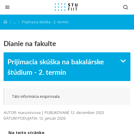
Prejsť na obsah
...
Prijímacia skúška - 2. termín
Dianie na fakulte
Prijímacia skúška na bakalárske
štúdium - 2. termín
Táto informácia exspirovala.
AUTOR: marusincova | PUBLIKOVANÉ 12. december 2025
DÁTUM PODUJATIA: 12. január 2026
Na tejto stránke