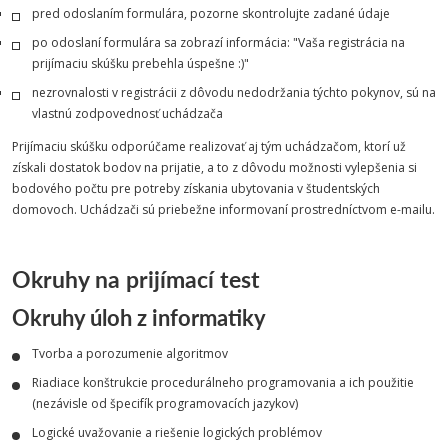
pred odoslaním formulára, pozorne skontrolujte zadané údaje
po odoslaní formulára sa zobrazí informácia: "Vaša registrácia na
prijímaciu skúšku prebehla úspešne :)"
nezrovnalosti v registrácii z dôvodu nedodržania týchto pokynov, sú na
vlastnú zodpovednosť uchádzača
Prijímaciu skúšku odporúčame realizovať aj tým uchádzačom, ktorí už
získali dostatok bodov na prijatie, a to z dôvodu možnosti vylepšenia si
bodového počtu pre potreby získania ubytovania v študentských
domovoch. Uchádzači sú priebežne informovaní prostredníctvom e-mailu.
Okruhy na prijímací test
Okruhy úloh z informatiky
Tvorba a porozumenie algoritmov
Riadiace konštrukcie procedurálneho programovania a ich použitie
(nezávisle od špecifík programovacích jazykov)
Logické uvažovanie a riešenie logických problémov