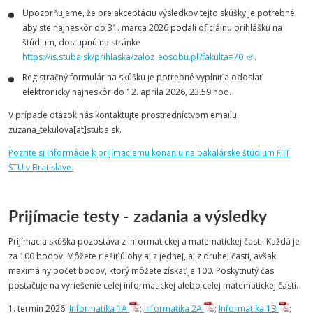
Upozorňujeme, že pre akceptáciu výsledkov tejto skúšky je potrebné,
aby ste najneskôr do 31. marca 2026 podali oficiálnu prihlášku na
štúdium, dostupnú na stránke
https://is.stuba.sk/prihlaska/zaloz_eosobu.pl?fakulta=70
.
Registračný formulár na skúšku je potrebné vyplniť a odoslať
elektronicky najneskôr do 12. apríla 2026, 23.59 hod.
V prípade otázok nás kontaktujte prostredníctvom emailu:
zuzana_tekulova[at]stuba.sk.
Pozrite si informácie k prijímaciemu konaniu na bakalárske štúdium FIIT
STU v Bratislave.
Prijímacie testy - zadania a výsledky
Prijímacia skúška pozostáva z informatickej a matematickej časti. Každá je
za 100 bodov. Môžete riešiť úlohy aj z jednej, aj z druhej časti, avšak
maximálny počet bodov, ktorý môžete získať je 100. Poskytnutý čas
postačuje na vyriešenie celej informatickej alebo celej matematickej časti.
1. termín 2026:
Informatika 1A
;
Informatika 2A
;
Informatika 1B
;