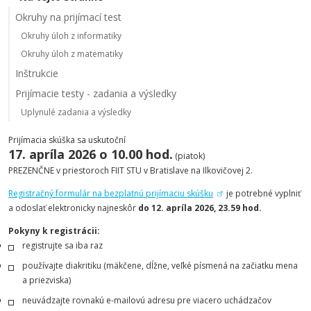
Okruhy na prijímací test
Okruhy úloh z informatiky
Okruhy úloh z matematiky
Inštrukcie
Prijímacie testy - zadania a výsledky
Uplynulé zadania a výsledky
Prijímacia skúška sa uskutoční
17. apríla 2026 o 10.00 hod.
(piatok)
PREZENČNE v priestoroch FIIT STU v Bratislave na Ilkovičovej 2.
Registračný formulár na bezplatnú prijímaciu skúšku
je potrebné vyplniť
a odoslať elektronicky najneskôr
do 12. apríla 2026, 23.59 hod.
Pokyny k registrácii:
registrujte sa iba raz
používajte diakritiku (mäkčene, dĺžne, veľké písmená na začiatku mena
a priezviska)
neuvádzajte rovnakú e-mailovú adresu pre viacero uchádzačov