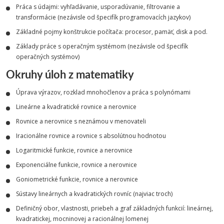
Práca s údajmi: vyhľadávanie, usporadúvanie, filtrovanie a
transformácie (nezávisle od špecifík programovacích jazykov)
Základné pojmy konštrukcie počítača: procesor, pamäť, disk a pod.
Základy práce s operačným systémom (nezávisle od špecifík
operačných systémov)
Okruhy úloh z matematiky
Úprava výrazov, rozklad mnohočlenov a práca s polynómami
Lineárne a kvadratické rovnice a nerovnice
Rovnice a nerovnice s neznámou v menovateli
Iracionálne rovnice a rovnice s absolútnou hodnotou
Logaritmické funkcie, rovnice a nerovnice
Exponenciálne funkcie, rovnice a nerovnice
Goniometrické funkcie, rovnice a nerovnice
Sústavy lineárnych a kvadratických rovníc (najviac troch)
Definičný obor, vlastnosti, priebeh a graf základných funkcií: lineárnej,
kvadratickej, mocninovej a racionálnej lomenej