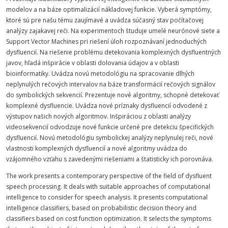
modelov a na báze optimalizácií nákladovej funkcie. Vyberá symptómy,
ktoré sú pre našu tému zaujímavé a uvádza súčasný stav počítačovej
analýzy zajakavej reči. Na experimentoch študuje umelé neurónové siete a
Support Vector Machines pri riešení úloh rozpoznávaní jednoduchých
dysfluencií. Na riešenie problému detekovania komplexných dysfluentných
javov, hľadá inšpirácie v oblasti dolovania údajov a v oblasti
bioinformatiky. Uvádza novú metodológiu na spracovanie dlhých
neplynulých rečových intervalov na báze transformácií rečových signálov
do symbolických sekvencií. Prezentuje nové algoritmy, schopné detekovať
komplexné dysfluencie. Uvádza nové príznaky dysfluencií odvodené z
výstupov našich nových algoritmov. Inšpiráciou z oblasti analýzy
videosekvencií odvodzuje nové funkcie určené pre detekciu špecifických
dysfluencií. Novú metodológiu symbolickej analýzy neplynulej reči, nové
vlastnosti komplexných dysfluencií a nové algoritmy uvádza do
vzájomného vzťahu s zavedenými riešeniami a štatisticky ich porovnáva.
The work presents a contemporary perspective of the field of dysfluent
speech processing. It deals with suitable approaches of computational
intelligence to consider for speech analysis. It presents computational
intelligence classifiers, based on probabilistic decision theory and
classifiers based on cost function optimization. It selects the symptoms