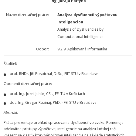
Ing. Juraja Pálfyho
Názov dizertačnej práce:
Analýza dysfluencií výpočtovou
inteligenciou
Analysis of Dysfluencies by
Computational Intelligence
Odbor:
9.2.9. Aplikovaná informatika
Školiteľ:
prof. RNDr. Jiří Pospíchal, DrSc., FIIT STU v Bratislave
Oponenti dizertačnej práce:
prof. Ing. Jozef Juhár, CSc., FEI TU v Košiciach
doc. Ing. Gregor Rozinaj, PhD. - FEI STU v Bratislave
Abstrakt:
Práca prezentuje prehľad spracovania dysfluencií vo zvuku. Pomenuje
adekvátne prístupy výpočtovej inteligencie na analýzu ľudskej reči.
Prezentuje klasifikátory výpočtovej inteligencie na základe štatistických