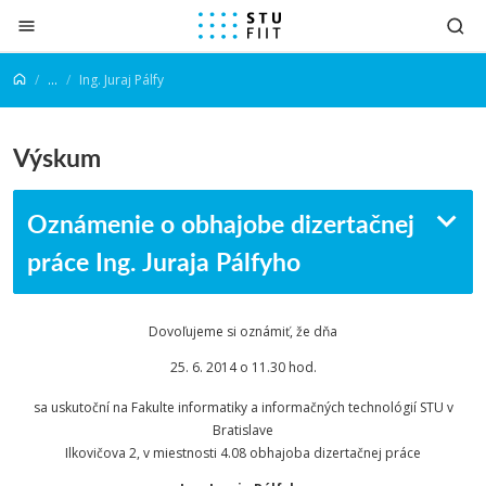
Prejsť na obsah
...
Ing. Juraj Pálfy
Výskum
Oznámenie o obhajobe dizertačnej
práce Ing. Juraja Pálfyho
Dovoľujeme si oznámiť, že dňa
25. 6. 2014 o 11.30 hod.
sa uskutoční na Fakulte informatiky a informačných technológií STU v
Bratislave
Ilkovičova 2, v miestnosti 4.08 obhajoba dizertačnej práce