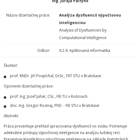
Ing. Juraja Pálfyho
Názov dizertačnej práce:
Analýza dysfluencií výpočtovou
inteligenciou
Analysis of Dysfluencies by
Computational Intelligence
Odbor:
9.2.9. Aplikovaná informatika
Školiteľ:
prof. RNDr. Jiří Pospíchal, DrSc., FIIT STU v Bratislave
Oponenti dizertačnej práce:
prof. Ing. Jozef Juhár, CSc., FEI TU v Košiciach
doc. Ing. Gregor Rozinaj, PhD. - FEI STU v Bratislave
Abstrakt:
Práca prezentuje prehľad spracovania dysfluencií vo zvuku. Pomenuje
adekvátne prístupy výpočtovej inteligencie na analýzu ľudskej reči.
Prezentuje klasifikátory výpočtovej inteligencie na základe štatistických