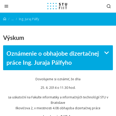
Prejsť na obsah
...
Ing. Juraj Pálfy
Výskum
Oznámenie o obhajobe dizertačnej
práce Ing. Juraja Pálfyho
Dovoľujeme si oznámiť, že dňa
25. 6. 2014 o 11.30 hod.
sa uskutoční na Fakulte informatiky a informačných technológií STU v
Bratislave
Ilkovičova 2, v miestnosti 4.08 obhajoba dizertačnej práce