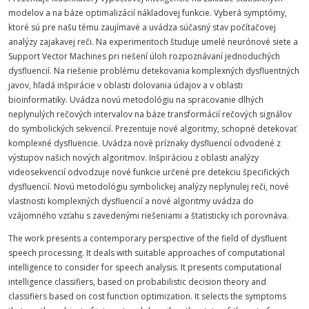
modelov a na báze optimalizácií nákladovej funkcie. Vyberá symptómy,
ktoré sú pre našu tému zaujímavé a uvádza súčasný stav počítačovej
analýzy zajakavej reči. Na experimentoch študuje umelé neurónové siete a
Support Vector Machines pri riešení úloh rozpoznávaní jednoduchých
dysfluencií. Na riešenie problému detekovania komplexných dysfluentných
javov, hľadá inšpirácie v oblasti dolovania údajov a v oblasti
bioinformatiky. Uvádza novú metodológiu na spracovanie dlhých
neplynulých rečových intervalov na báze transformácií rečových signálov
do symbolických sekvencií. Prezentuje nové algoritmy, schopné detekovať
komplexné dysfluencie. Uvádza nové príznaky dysfluencií odvodené z
výstupov našich nových algoritmov. Inšpiráciou z oblasti analýzy
videosekvencií odvodzuje nové funkcie určené pre detekciu špecifických
dysfluencií. Novú metodológiu symbolickej analýzy neplynulej reči, nové
vlastnosti komplexných dysfluencií a nové algoritmy uvádza do
vzájomného vzťahu s zavedenými riešeniami a štatisticky ich porovnáva.
The work presents a contemporary perspective of the field of dysfluent
speech processing. It deals with suitable approaches of computational
intelligence to consider for speech analysis. It presents computational
intelligence classifiers, based on probabilistic decision theory and
classifiers based on cost function optimization. It selects the symptoms