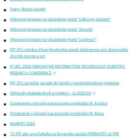
Fiserv: Biznis raňajky
Výberové konanie na obsadenie miest "odborný asistent"
Výberové konanie na obsadenie miest "docent"
Výberové konanie na obsadenie miest "profesor"
FIIT STU vytvára dôveryhodnejšiu umelú inteligenciu pre diagnostiku
chorôb mozgu a očí
IIT.SRC 2026: INNOVATIVE INFORMATION TECHNOLOGY SCIENTIFIC
RESEARCH CONFERENCE
FIIT STU sa môže zaradiť do špičky v medzinárodnom výskume
Obhajoby Bakalárskych projektov - zs 2025/26
Oznámenie o konaní inauguračnej prednášky M. Kováča
Oznámenie o konaní inauguračnej prednášky M. Riesa
Net@FIIT 2026
TS: FIIT ako prvá fakulta na Slovensku spúšťa PRIJÍMAČKY už PRE