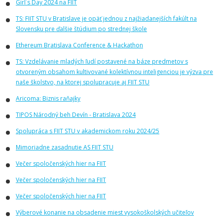
Girl´s Day 2024 na FIIT
TS: FIIT STU v Bratislave je opäť jednou z najžiadanejších fakúlt na
Slovensku pre ďalšie štúdium po strednej škole
Ethereum Bratislava Conference & Hackathon
TS: Vzdelávanie mladých ľudí postavené na báze predmetov s
otvoreným obsahom kultivované kolektívnou inteligenciou je výzva pre
naše školstvo, na ktorej spolupracuje aj FIIT STU
Aricoma: Biznis raňajky
TIPOS Národný beh Devín - Bratislava 2024
Spolupráca s FIIT STU v akademickom roku 2024/25
Mimoriadne zasadnutie AS FIIT STU
Večer spoločenských hier na FIIT
Večer spoločenských hier na FIIT
Večer spoločenských hier na FIIT
Výberové konanie na obsadenie miest vysokoškolských učiteľov