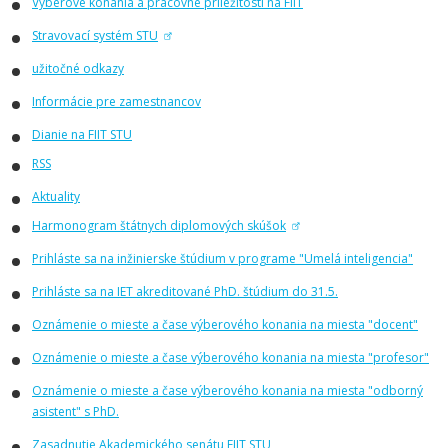
Výberové konania a pracovné príležitosti na FIIT
Stravovací systém STU
užitočné odkazy
Informácie pre zamestnancov
Dianie na FIIT STU
RSS
Aktuality
Harmonogram štátnych diplomových skúšok
Prihláste sa na inžinierske štúdium v programe "Umelá inteligencia"
Prihláste sa na IET akreditované PhD. štúdium do 31.5.
Oznámenie o mieste a čase výberového konania na miesta "docent"
Oznámenie o mieste a čase výberového konania na miesta "profesor"
Oznámenie o mieste a čase výberového konania na miesta "odborný
asistent" s PhD.
Zasadnutie Akademického senátu FIIT STU