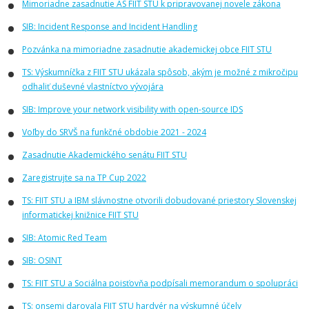
Mimoriadne zasadnutie AS FIIT STU k pripravovanej novele zákona
SIB: Incident Response and Incident Handling
Pozvánka na mimoriadne zasadnutie akademickej obce FIIT STU
TS: Výskumníčka z FIIT STU ukázala spôsob, akým je možné z mikročipu
odhaliť duševné vlastníctvo vývojára
SIB: Improve your network visibility with open-source IDS
Voľby do SRVŠ na funkčné obdobie 2021 - 2024
Zasadnutie Akademického senátu FIIT STU
Zaregistrujte sa na TP Cup 2022
TS: FIIT STU a IBM slávnostne otvorili dobudované priestory Slovenskej
informatickej knižnice FIIT STU
SIB: Atomic Red Team
SIB: OSINT
TS: FIIT STU a Sociálna poisťovňa podpísali memorandum o spolupráci
TS: onsemi darovala FIIT STU hardvér na výskumné účely