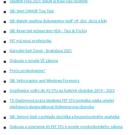
Študent roka 2021 získali aj traja naši študenti
SIB: Smrť OWASP Top Ten!
SIB: Malvér analýza dokumentov (pdf, rtf, doc, docx a lnk)
SIB: Reverzné inžinierstvo (IDA - Tips & Tricks)
FIIT má novú profesorku
Národný beh Devin - Bratislava 2021
Diskusia o novele VŠ zákona
Prečo protestujeme?
SIB: Velociraptor and Windows Forensics
Doplňujúce voľby do AS STU na funkčné obdobie 2019 – 2023
TS: Diplomová práca študenta FIIT STU pomáha vďaka umelej
inteligencii diagnostikovať Alzheimerovu chorobu
SIB: Sieťový útok z pohľadu útočníka a bezpečnostného analytika
Diskusia a uznesenie AS FIIT STU k novele vysokoškolského zákona