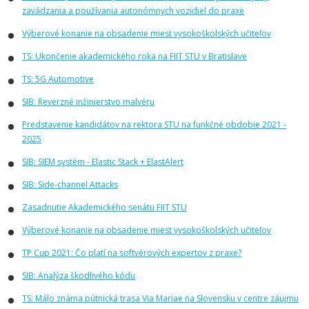
zavádzania a používania autonómnych vozidiel do praxe
Výberové konanie na obsadenie miest vysokoškolských učiteľov
TS: Ukončenie akademického roka na FIIT STU v Bratislave
TS: 5G Automotive
SIB: Reverzné inžinierstvo malvéru
Predstavenie kandidátov na rektora STU na funkčné obdobie 2021 -
2025
SIB: SIEM systém - Elastic Stack + ElastAlert
SIB: Side-channel Attacks
Zasadnutie Akademického senátu FIIT STU
Výberové konanie na obsadenie miest vysokoškolských učiteľov
TP Cup 2021: Čo platí na softvérových expertov z praxe?
SIB: Analýza škodlivého kódu
TS: Málo známa pútnická trasa Via Mariae na Slovensku v centre záujmu