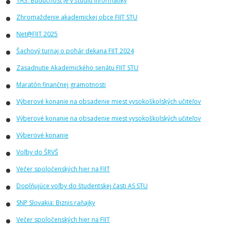
TA3: Budúcnosť je v štúdiu informatiky
Zhromaždenie akademickej obce FIIT STU
Net@FIIT 2025
Šachový turnaj o pohár dekana FIIT 2024
Zasadnutie Akademického senátu FIIT STU
Maratón finančnej gramotnosti
Výberové konanie na obsadenie miest vysokoškolských učiteľov
Výberové konanie na obsadenie miest vysokoškolských učiteľov
Výberové konanie
Voľby do ŠRVŠ
Večer spoločenských hier na FIIT
Doplňujúce voľby do študentskej časti AS STU
SNP Slovakia: Biznis raňajky
Večer spoločenských hier na FIIT