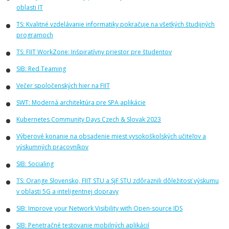
oblasti IT
TS: Kvalitné vzdelávanie informatiky pokračuje na všetkých študijných
programoch
TS: FIIT WorkZone: Inšpiratívny priestor pre študentov
SIB: Red Teaming
Večer spoločenských hier na FIIT
SWT: Moderná architektúra pre SPA aplikácie
Kubernetes Community Days Czech & Slovak 2023
Výberové konanie na obsadenie miest vysokoškolských učiteľov a
výskumných pracovníkov
SIB: Socialing
TS: Orange Slovensko, FIIT STU a SjF STU zdôraznili dôležitosť výskumu
v oblasti 5G a inteligentnej dopravy
SIB: Improve your Network Visibility with Open-source IDS
SIB: Penetračné testovanie mobilných aplikácií