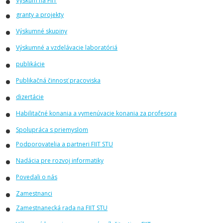
Výskum na FIIT
granty a projekty
Výskumné skupiny
Výskumné a vzdelávacie laboratóriá
publikácie
Publikačná činnosť pracoviska
dizertácie
Habilitačné konania a vymenúvacie konania za profesora
Spolupráca s priemyslom
Podporovatelia a partneri FIIT STU
Nadácia pre rozvoj informatiky
Povedali o nás
Zamestnanci
Zamestnanecká rada na FIIT STU