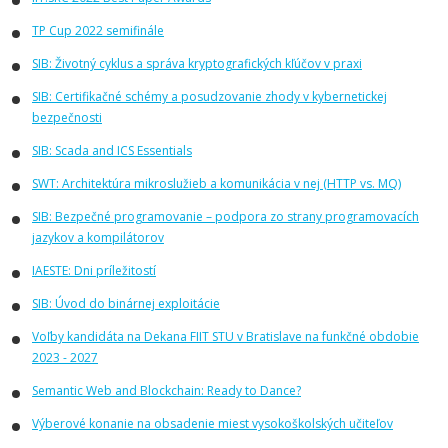
TP Cup 2022 semifinále
SIB: Životný cyklus a správa kryptografických kľúčov v praxi
SIB: Certifikačné schémy a posudzovanie zhody v kybernetickej
bezpečnosti
SIB: Scada and ICS Essentials
SWT: Architektúra mikroslužieb a komunikácia v nej (HTTP vs. MQ)
SIB: Bezpečné programovanie – podpora zo strany programovacích
jazykov a kompilátorov
IAESTE: Dni príležitostí
SIB: Úvod do binárnej exploitácie
Voľby kandidáta na Dekana FIIT STU v Bratislave na funkčné obdobie
2023 - 2027
Semantic Web and Blockchain: Ready to Dance?
Výberové konanie na obsadenie miest vysokoškolských učiteľov