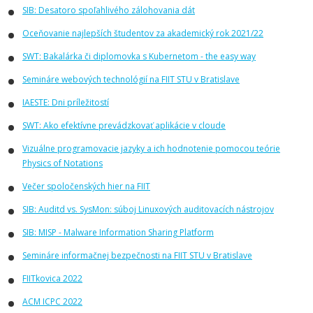
SIB: Desatoro spoľahlivého zálohovania dát
Oceňovanie najlepších študentov za akademický rok 2021/22
SWT: Bakalárka či diplomovka s Kubernetom - the easy way
Semináre webových technológií na FIIT STU v Bratislave
IAESTE: Dni príležitostí
SWT: Ako efektívne prevádzkovať aplikácie v cloude
Vizuálne programovacie jazyky a ich hodnotenie pomocou teórie
Physics of Notations
Večer spoločenských hier na FIIT
SIB: Auditd vs. SysMon: súboj Linuxových auditovacích nástrojov
SIB: MISP - Malware Information Sharing Platform
Semináre informačnej bezpečnosti na FIIT STU v Bratislave
FIITkovica 2022
ACM ICPC 2022