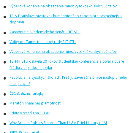
Výberové konanie na obsadenie miest vysokoškolských učiteľov
TS: V Bratislave otestovali humanoidného robota pre bezpečnejšiu
dopravu
Zasadnutie Akademického senátu FIIT STU
Voľby do Zamestnaneckej rady FIIT STU
Výberové konanie na obsadenie miest vysokoškolských učiteľov
TS: FIIT STU oslávila 20 rokov študentskej konferencie a otvára dvere
štúdiu v anglickom jazyku
Revolúcia na vysokých školách: Prežijú záverečné práce nástup umelej
inteligencie?
ČSOB: Biznis raňajky
Maratón finančnej gramotnosti
Príďte v stredu na FIITku!
Why Are the Robots Smarter Than Us? A Brief History of AI
SEPS: Biznis raňajky