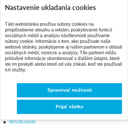
Nastavenie ukladania cookies
SIB: Network Detection and Response
TS: Pilotný projekt inteligentnej smart mobility budúcnosti
Táto webstránka používa súbory cookies na
AMAVET: Junior Internet 2021
prispôsobenie obsahu a reklám, poskytovanie funkcií
sociálnych médií a analýzu návštevnosti používame
SIB: Zákon o kybernetickej bezpečnosti
súbory cookie. Informácie o tom, ako používate naše
SIB: Vytváranie SIGMA detekčných pravidiel
webové stránky, poskytujeme aj našim partnerom v oblasti
sociálnych médií, inzercie a analýzy. Títo partneri môžu
SIB: Ofenzívna bezpečnosť sociálnym inžinierstvom
príslušné informácie skombinovať s ďalšími údajmi, ktoré
ste im poskytli alebo ktoré od vás získali, keď ste používali
Zasadnutie Akademického senátu FIIT STU
ich služby.
Global Management Challenge
Prijímacia skúška na bakalárske štúdium
Spravovať možnosti
SIB: Volumetrické DDoS
IIT.SRC 2021 - Call for Papers
Prijať všetko
EIT Manufacturing Master School
MATLAB v kocke