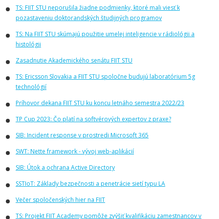
TS: FIIT STU neporušila žiadne podmienky, ktoré mali viesť k
pozastaveniu doktorandských študijných programov
TS: Na FIIT STU skúmajú použitie umelej inteligencie v rádiológii a
histológii
Zasadnutie Akademického senátu FIIT STU
TS: Ericsson Slovakia a FIIT STU spoločne budujú laboratórium 5g
technológií
Príhovor dekana FIIT STU ku koncu letnáho semestra 2022/23
TP Cup 2023: Čo platí na softvérových expertov z praxe?
SIB: Incident response v prostredi Microsoft 365
SWT: Nette framework - vývoj web-aplikácií
SIB: Útok a ochrana Active Directory
SSTIoT: Základy bezpečnosti a penetrácie sietí typu LA
Večer spoločenských hier na FIIT
TS: Projekt FIIT Academy pomôže zvýšiť kvalifikáciu zamestnancov v