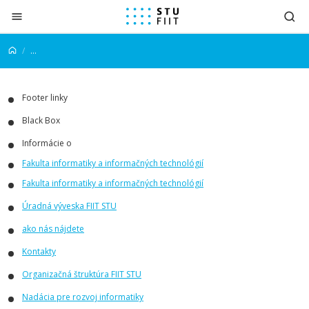
Prejsť na obsah
...
Footer linky
Black Box
Informácie o
Fakulta informatiky a informačných technológií
Fakulta informatiky a informačných technológií
Úradná výveska FIIT STU
ako nás nájdete
Kontakty
Organizačná štruktúra FIIT STU
Nadácia pre rozvoj informatiky