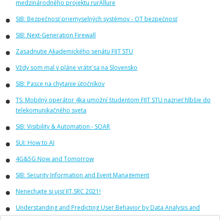
medzinárodného projektu rurAllure
SIB: Bezpečnosť priemyselných systémov - OT bezpečnosť
SIB: Next-Generation Firewall
Zasadnutie Akademického senátu FIIT STU
Vždy som mal v pláne vrátiť sa na Slovensko
SIB: Pasce na chytanie útočníkov
TS: Mobilný operátor 4ka umožní študentom FIIT STU nazrieť hlbšie do
telekomunikačného sveta
SIB: Visibility & Automation - SOAR
SUI: How to AI
4G&5G Now and Tomorrow
SIB: Security Information and Event Management
Nenechajte si ujsť IIT.SRC 2021!
Understanding and Predicting User Behavior by Data Analysis and
Machine Learning