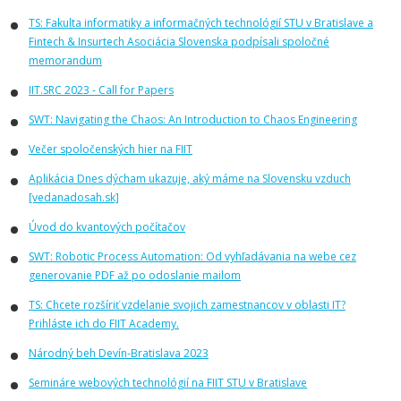
TS: Fakulta informatiky a informačných technológií STU v Bratislave a
Fintech & Insurtech Asociácia Slovenska podpísali spoločné
memorandum
IIT.SRC 2023 - Call for Papers
SWT: Navigating the Chaos: An Introduction to Chaos Engineering
Večer spoločenských hier na FIIT
Aplikácia Dnes dýcham ukazuje, aký máme na Slovensku vzduch
[vedanadosah.sk]
Úvod do kvantových počítačov
SWT: Robotic Process Automation: Od vyhľadávania na webe cez
generovanie PDF až po odoslanie mailom
TS: Chcete rozšíriť vzdelanie svojich zamestnancov v oblasti IT?
Prihláste ich do FIIT Academy.
Národný beh Devín-Bratislava 2023
Semináre webových technológií na FIIT STU v Bratislave