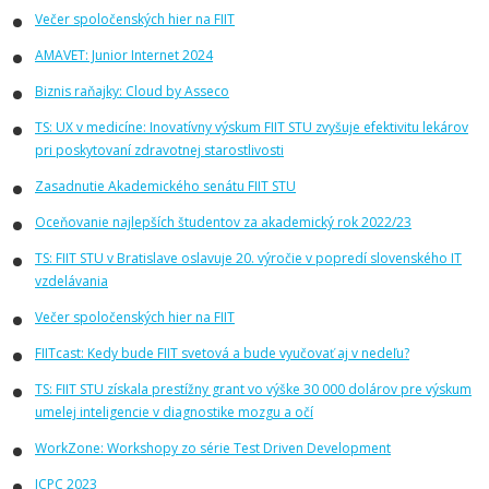
Večer spoločenských hier na FIIT
AMAVET: Junior Internet 2024
Biznis raňajky: Cloud by Asseco
TS: UX v medicíne: Inovatívny výskum FIIT STU zvyšuje efektivitu lekárov
pri poskytovaní zdravotnej starostlivosti
Zasadnutie Akademického senátu FIIT STU
Oceňovanie najlepších študentov za akademický rok 2022/23
TS: FIIT STU v Bratislave oslavuje 20. výročie v popredí slovenského IT
vzdelávania
Večer spoločenských hier na FIIT
FIITcast: Kedy bude FIIT svetová a bude vyučovať aj v nedeľu?
TS: FIIT STU získala prestížny grant vo výške 30 000 dolárov pre výskum
umelej inteligencie v diagnostike mozgu a očí
WorkZone: Workshopy zo série Test Driven Development
ICPC 2023