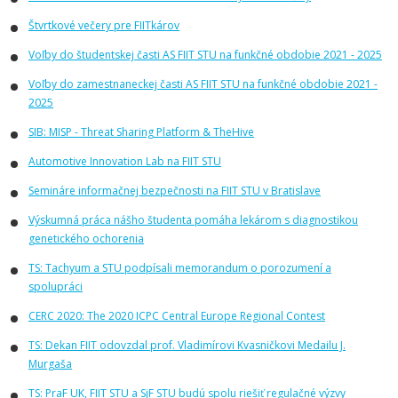
Štvrtkové večery pre FIITkárov
Voľby do študentskej časti AS FIIT STU na funkčné obdobie 2021 - 2025
Voľby do zamestnaneckej časti AS FIIT STU na funkčné obdobie 2021 -
2025
SIB: MISP - Threat Sharing Platform & TheHive
Automotive Innovation Lab na FIIT STU
Semináre informačnej bezpečnosti na FIIT STU v Bratislave
Výskumná práca nášho študenta pomáha lekárom s diagnostikou
genetického ochorenia
TS: Tachyum a STU podpísali memorandum o porozumení a
spolupráci
CERC 2020: The 2020 ICPC Central Europe Regional Contest
TS: Dekan FIIT odovzdal prof. Vladimírovi Kvasničkovi Medailu J.
Murgaša
TS: PraF UK, FIIT STU a SjF STU budú spolu riešiť regulačné výzvy