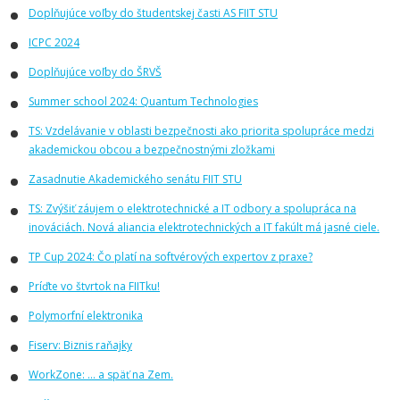
Doplňujúce voľby do študentskej časti AS FIIT STU
ICPC 2024
Doplňujúce voľby do ŠRVŠ
Summer school 2024: Quantum Technologies
TS: Vzdelávanie v oblasti bezpečnosti ako priorita spolupráce medzi
akademickou obcou a bezpečnostnými zložkami
Zasadnutie Akademického senátu FIIT STU
TS: Zvýšiť záujem o elektrotechnické a IT odbory a spolupráca na
inováciách. Nová aliancia elektrotechnických a IT fakúlt má jasné ciele.
TP Cup 2024: Čo platí na softvérových expertov z praxe?
Príďte vo štvrtok na FIITku!
Polymorfní elektronika
Fiserv: Biznis raňajky
WorkZone: ... a späť na Zem.