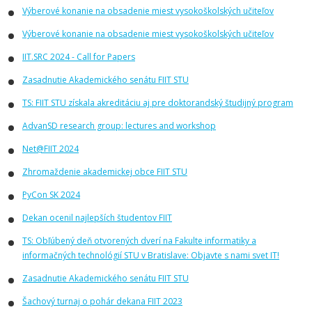
Výberové konanie na obsadenie miest vysokoškolských učiteľov
Výberové konanie na obsadenie miest vysokoškolských učiteľov
IIT.SRC 2024 - Call for Papers
Zasadnutie Akademického senátu FIIT STU
TS: FIIT STU získala akreditáciu aj pre doktorandský študijný program
AdvanSD research group: lectures and workshop
Net@FIIT 2024
Zhromaždenie akademickej obce FIIT STU
PyCon SK 2024
Dekan ocenil najlepších študentov FIIT
TS: Obľúbený deň otvorených dverí na Fakulte informatiky a
informačných technológií STU v Bratislave: Objavte s nami svet IT!
Zasadnutie Akademického senátu FIIT STU
Šachový turnaj o pohár dekana FIIT 2023