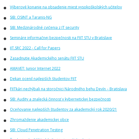
Výberové konanie na obsadenie miest vysokoškolských učiteľov
SIB: OSINT a Taranis-NG
SIB: Medzinárodné cvičenia z IT security
Semináre informačnej bezpečnosti na FIIT STU v Bratislave
IIT.SRC 2022 - Call for Papers
Zasadnutie Akademického senátu FIIT STU
AMAVET: Junior Internet 2022
Dekan ocenil najlepších študentov FIIT
FIITkári nechýbali na storočnici Národného behu Devín – Bratislava
SIB: Audity a znalecká činnosť v kybernetickej bezpečnosti
Oceňovanie najlepších študentov za akademický rok 2020/21
Zhromaždenie akademickej obce
SIB: Cloud Penetration Testing