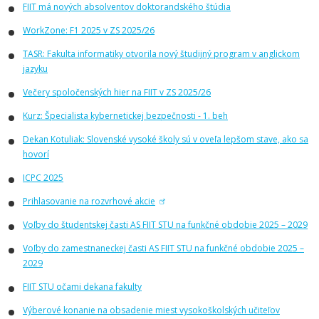
FIIT má nových absolventov doktorandského štúdia
WorkZone: F1 2025 v ZS 2025/26
TASR: Fakulta informatiky otvorila nový študijný program v anglickom
jazyku
Večery spoločenských hier na FIIT v ZS 2025/26
Kurz: Špecialista kybernetickej bezpečnosti - 1. beh
Dekan Kotuliak: Slovenské vysoké školy sú v oveľa lepšom stave, ako sa
hovorí
ICPC 2025
Prihlasovanie na rozvrhové akcie
Voľby do študentskej časti AS FIIT STU na funkčné obdobie 2025 – 2029
Voľby do zamestnaneckej časti AS FIIT STU na funkčné obdobie 2025 –
2029
FIIT STU očami dekana fakulty
Výberové konanie na obsadenie miest vysokoškolských učiteľov