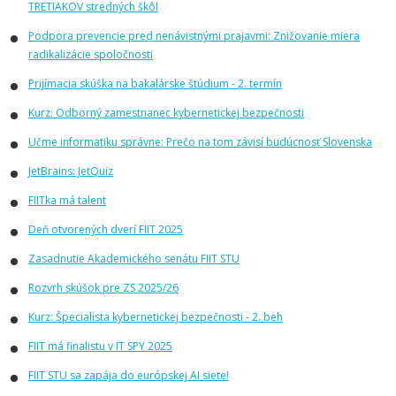
TRETIAKOV stredných škôl
Podpora prevencie pred nenávistnými prajavmi: Znižovanie miera
radikalizácie spoločnosti
Prijímacia skúška na bakalárske štúdium - 2. termín
Kurz: Odborný zamestnanec kybernetickej bezpečnosti
Učme informatiku správne: Prečo na tom závisí budúcnosť Slovenska
JetBrains: JetQuiz
FIITka má talent
Deň otvorených dverí FIIT 2025
Zasadnutie Akademického senátu FIIT STU
Rozvrh skúšok pre ZS 2025/26
Kurz: Špecialista kybernetickej bezpečnosti - 2. beh
FIIT má finalistu v IT SPY 2025
FIIT STU sa zapája do európskej AI siete!