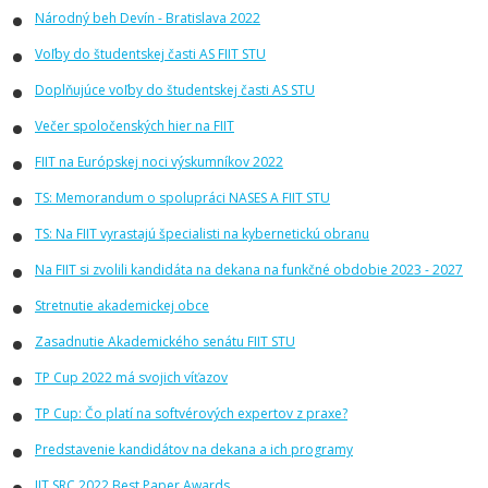
Národný beh Devín - Bratislava 2022
Voľby do študentskej časti AS FIIT STU
Doplňujúce voľby do študentskej časti AS STU
Večer spoločenských hier na FIIT
FIIT na Európskej noci výskumníkov 2022
TS: Memorandum o spolupráci NASES A FIIT STU
TS: Na FIIT vyrastajú špecialisti na kybernetickú obranu
Na FIIT si zvolili kandidáta na dekana na funkčné obdobie 2023 - 2027
Stretnutie akademickej obce
Zasadnutie Akademického senátu FIIT STU
TP Cup 2022 má svojich víťazov
TP Cup: Čo platí na softvérových expertov z praxe?
Predstavenie kandidátov na dekana a ich programy
IIT.SRC 2022 Best Paper Awards