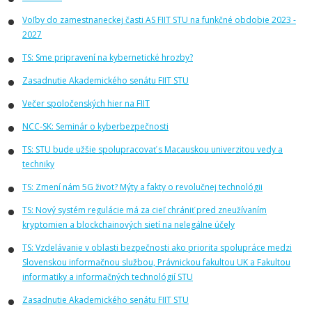
Voľby do zamestnaneckej časti AS FIIT STU na funkčné obdobie 2023 -
2027
TS: Sme pripravení na kybernetické hrozby?
Zasadnutie Akademického senátu FIIT STU
Večer spoločenských hier na FIIT
NCC-SK: Seminár o kyberbezpečnosti
TS: STU bude užšie spolupracovať s Macauskou univerzitou vedy a
techniky
TS: Zmení nám 5G život? Mýty a fakty o revolučnej technológii
TS: Nový systém regulácie má za cieľ chrániť pred zneužívaním
kryptomien a blockchainových sietí na nelegálne účely
TS: Vzdelávanie v oblasti bezpečnosti ako priorita spolupráce medzi
Slovenskou informačnou službou, Právnickou fakultou UK a Fakultou
informatiky a informačných technológií STU
Zasadnutie Akademického senátu FIIT STU