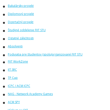
Bakalársky projekt
Diplomový projekt
Dizertačný projekt
Študijné oddelenie FIIT STU
Ostatné záležitosti
Absolventi
Podujatia pre študentov (spolu)organizované FIIT STU
FIIT WorkZone
IIT.SRC
TP Cup
ICPC / ACM ICPC
NAG - Network Academy Games
ACM SPY