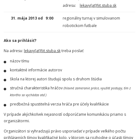
adresu:
lekavy[at]fiit.stuba.sk
31. mája 2013 od 9:00
regionálny turnaj v simulovanom
robotickom futbale
Ako sa prihlásiť?
Na adresu:
lekavy[at]fiit.stuba.sk
treba poslať:
názov tímu
kontaktné informácie autorov
škola na ktorej autori študujú spolu s druhom štúdia
stručná charakteristika hráčov
(hlavné zameranie práce, využité postupy, tím z
ktorého sa vychádza atď.)
predbežná spustiteľná verzia hráča pre účely kvalifikácie
V prípade akýchkoľvek nejasností odporúčame komunikáciu priamo s
organizátormi.
Organizátori si vyhradzujú právo usporiadať v prípade veľkého počtu
prihlásených tímov kvalifikačné kolo, v ktorom sa rozhodne o účasti tímov