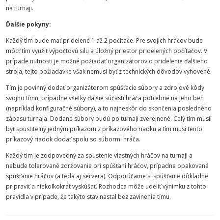
na turnaji.
Ďalšie pokyny:
Každý tím bude mať pridelené 1 až 2 počítače. Pre svojich hráčov bude
môcť tím využiť výpočtovú silu a úložný priestor pridelených počítačov. V
prípade nutnosti je možné požiadať organizátorov o pridelenie ďalšieho
stroja, tejto požiadavke však nemusí byť z technických dôvodov vyhovené.
Tím je povinný dodať organizátorom spúšťacie súbory a zdrojové kódy
svojho tímu, prípadne všetky ďalšie súčasti hráča potrebné na jeho beh
(napríklad konfiguračné súbory), a to najneskôr do skončenia posledného
zápasu turnaja. Dodané súbory budú po turnaji zverejnené. Celý tím musií
byť spustiteľný jedným príkazom z príkazového riadku a tím musí tento
príkazový riadok dodať spolu so súbormi hráča.
Každý tím je zodpovedný za spustenie vlastných hráčov na turnaji a
nebude tolerované zdržovanie pri spúšťaní hráčov, prípadne opakované
spúšťanie hráčov (a teda aj servera). Odporúčame si spúšťanie dôkladne
pripraviť a niekoľkokrát vyskúšať. Rozhodca môže udeliť výnimku z tohto
pravidla v prípade, že takýto stav nastal bez zavinenia tímu.