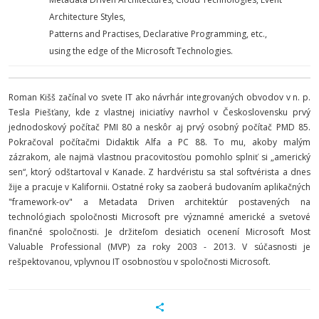
Architecture Styles,
Patterns and Practises, Declarative Programming, etc.,
using the edge of the Microsoft Technologies.
Roman Kišš začínal vo svete IT ako návrhár integrovaných obvodov v n. p.
Tesla Piešťany, kde z vlastnej iniciatívy navrhol v Československu prvý
jednodoskový počítač PMI 80 a neskôr aj prvý osobný počítač PMD 85.
Pokračoval počítačmi Didaktik Alfa a PC 88. To mu, akoby malým
zázrakom, ale najmä vlastnou pracovitosťou pomohlo splniť si „americký
sen“, ktorý odštartoval v Kanade. Z hardvéristu sa stal softvérista a dnes
žije a pracuje v Kalifornii. Ostatné roky sa zaoberá budovaním aplikačných
"framework-ov" a Metadata Driven architektúr postavených na
technológiach spoločnosti Microsoft pre významné americké a svetové
finančné spoločnosti. Je držiteľom desiatich ocenení Microsoft Most
Valuable Professional (MVP) za roky 2003 - 2013. V súčasnosti je
rešpektovanou, vplyvnou IT osobnosťou v spoločnosti Microsoft.