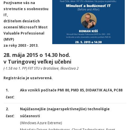
Pozývame vás na
stretnutie s osobnosťou
IT,
držiteľom desiatich
ocenení Microsoft Most
Valuable Professional
(MVP)
za roky 2003 - 2013.
28. mája 2015 o 14.30 hod.
v Turingovej veľkej učebni
(-1.58 na 1. PP) FIIT STU v Bratislave, Ilkovičova 2
Registrácia
je uzatvorená.
1.
Ako vznikli počítače PMI 80, PMD 85, DIDAKTIK ALFA, PC88
časť:
2.
Najúžasnejšie (najperspektívnejšie) technológie
časť:
súčasnosti
(Windows Azure Extreme)
Metadata Driven Architectures, Cloud Technologies, Event