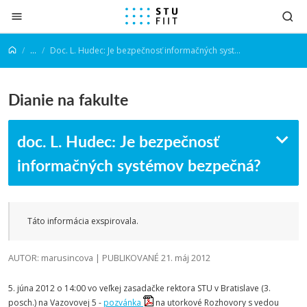
Prejsť na obsah
...
Doc. L. Hudec: Je bezpečnosť informačných systémov bezpečná?
Dianie na fakulte
doc. L. Hudec: Je bezpečnosť
informačných systémov bezpečná?
Táto informácia exspirovala.
AUTOR: marusincova | PUBLIKOVANÉ 21. máj 2012
5. júna 2012 o 14:00 vo veľkej zasadačke rektora STU v Bratislave (3.
posch.) na Vazovovej 5 -
pozvánka
na utorkové Rozhovory s vedou