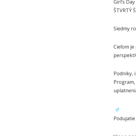
Girl’s Da
ŠTVRTÝ 
Siedmy ro
Cieľom je
perspektí
Podniky, 
Program, 
uplatneni
Podujatie