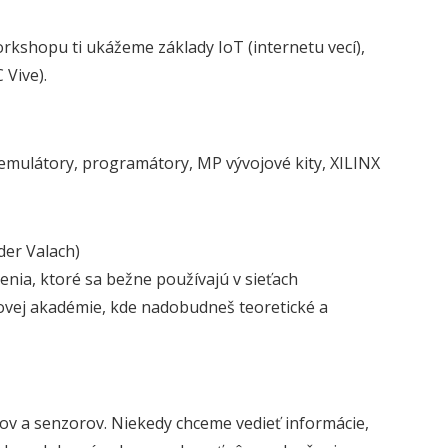
orkshopu ti ukážeme základy IoT (internetu vecí),
 Vive).
, emulátory, programátory, MP vývojové kity, XILINX
der Valach)
enia, ktoré sa bežne používajú v sieťach
ťovej akadémie, kde nadobudneš teoretické a
v a senzorov. Niekedy chceme vedieť informácie,