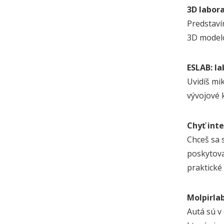
3D labor
Predstaví
3D modelov
ESLAB: l
Uvidíš mi
vývojové k
Chyť int
Chceš sa 
poskytova
praktické
Molpirlab
Autá sú v