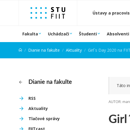
Prejsť na obsah
Ústavy a pracovi
Fakulta
Uchádzači
Študenti
Absolventi
Dianie na fakulte
Aktuality
Girl´s Day 2020 na FII
Dianie na fakulte
Táto in
RSS
AUTOR: maru
Aktuality
Girl
Tlačové správy
FIITcast