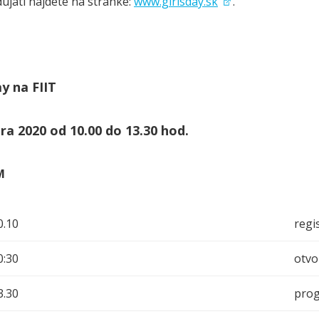
dujatí nájdete na stránke:
www.girlsday.sk
.
ay na FIIT
ra 2020 od 10.00 do 13.30 hod.
M
0.10
regi
0:30
otvo
3.30
pro