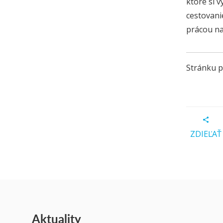
ktoré si 
cestovani
prácou na
Stránku p
ZDIEĽAŤ
Aktuality