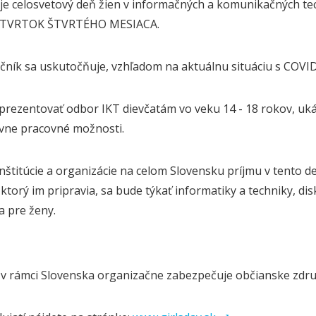
y je celosvetový deň žien v informačných a komunikačných t
ŠTVRTOK ŠTVRTÉHO MESIACA.
čník sa uskutočňuje, vzhľadom na aktuálnu situáciu s COVI
 prezentovať odbor IKT dievčatám vo veku 14 - 18 rokov, uká
vne pracovné možnosti.
inštitúcie a organizácie na celom Slovensku príjmu v tento de
ktorý im pripravia, sa bude týkať informatiky a techniky, di
a pre ženy.
 v rámci Slovenska organizačne zabezpečuje občianske zdr