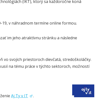
echnológiách (IKT), ktorý sa každoročne koná
D-19, v náhradnom termíne online formou.
zať im jeho atraktívnu stránku a následne
ň vo svojich priestoroch dievčatá, stredoškoláčky.
skusií na tému práce v týchto sektoroch, možností
uženie
Aj Ty v IT
.