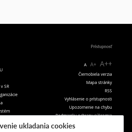
Prístupnosť
A++
A+
A
TU
Čiernobiela verzia
Mapa stránky
 v SR
RSS
rganizácie
Vyhlásenie o prístupnosti
ba
Upozornenie na chybu
ystém
Podmienky ochrany súkromia
venie ukladania cookies
Využívanie cookies