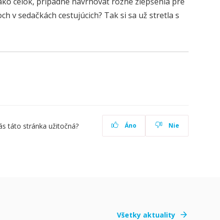
ako celok, prípadne navrhovať rôzne zlepšenia pre
h v sedačkách cestujúcich? Tak si sa už stretla s
ás táto stránka užitočná?
Áno
Nie
Všetky aktuality