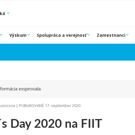
ská
Výskum
Spolupráca a verejnosť
Zamestnanci
T
formácia exspirovala.
sincova | PUBLIKOVANÉ 17. september 2020
´s Day 2020 na FIIT