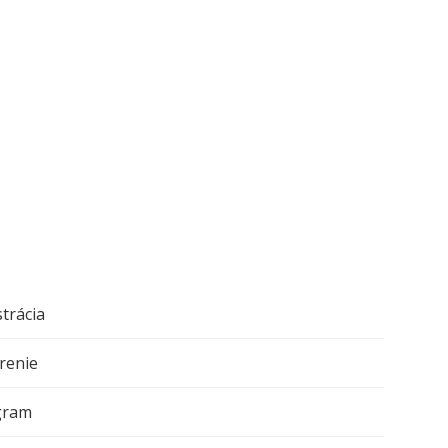
strácia
renie
gram