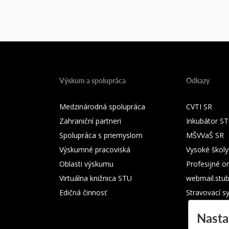
Výskum a spolupráca
Odkazy
Medzinárodná spolupráca
CVTI SR
Zahraniční partneri
Inkubátor S
Spolupráca s priemyslom
MŠVVaŠ SR
Výskumné pracoviská
Vysoké školy
Oblasti výskumu
Profesijné o
Virtuálna knižnica STU
webmail.stu
Edičná činnosť
Stravovací s
Nasta