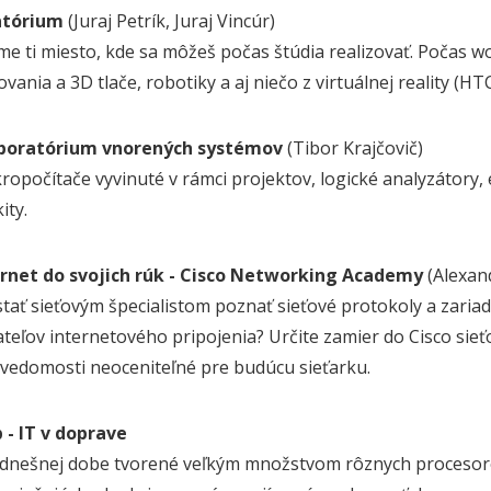
atórium
(Juraj Petrík, Juraj Vincúr)
me ti miesto, kde sa môžeš počas štúdia realizovať. Počas w
ania a 3D tlače, robotiky a aj niečo z virtuálnej reality (HTC
aboratórium vnorených systémov
(Tibor Krajčovič)
kropočítače vyvinuté v rámci projektov, logické analyzátory
ity.
ernet do svojich rúk - Cisco Networking Academy
(Alexan
stať sieťovým špecialistom poznať sieťové protokoly a zariad
teľov internetového pripojenia? Určite zamier do Cisco sie
 vedomosti neoceniteľné pre budúcu sieťarku.
 - IT v doprave
 dnešnej dobe tvorené veľkým množstvom rôznych procesoro