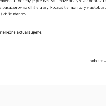
vymieňajú. Inokedy je pre nás zaujímavé analyzovať dopravu 
e pasažierov na dlhšie trasy. Poznáš tie monitory v autobusoc
šich študentov.
riebežne aktualizujeme.
Bola pre v