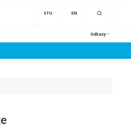
STU
EN
Odkazy
ge