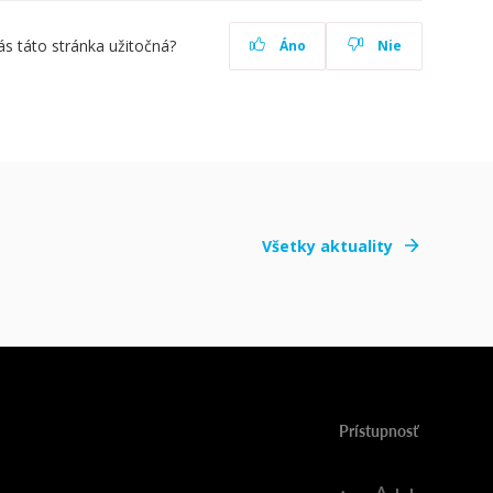
ás táto stránka užitočná?
Áno
Nie
Všetky aktuality
Prístupnosť