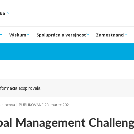
ská
Výskum
Spolupráca a verejnosť
Zamestnanci
formácia exspirovala.
sincova | PUBLIKOVANÉ 23. marec 2021
bal Management Challen