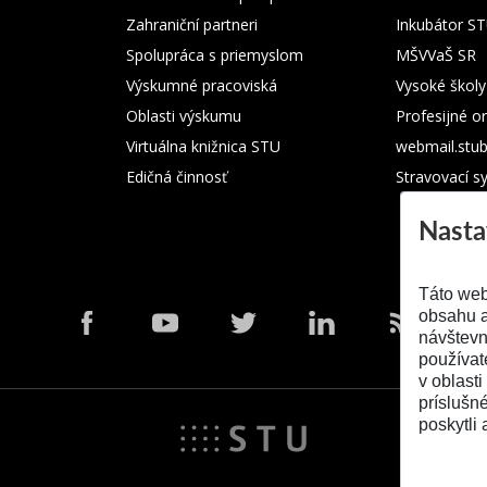
Zahraniční partneri
Inkubátor S
Spolupráca s priemyslom
MŠVVaŠ SR
Výskumné pracoviská
Vysoké školy
Oblasti výskumu
Profesijné o
Virtuálna knižnica STU
webmail.stu
Edičná činnosť
Stravovací s
Nasta
Táto web
obsahu a
návštevn
používat
v oblasti
príslušn
poskytli 