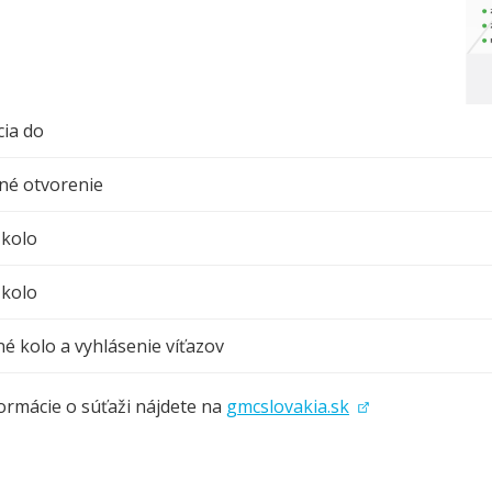
cia do
né otvorenie
 kolo
 kolo
né kolo a vyhlásenie víťazov
formácie o súťaži nájdete na
gmcslovakia.sk