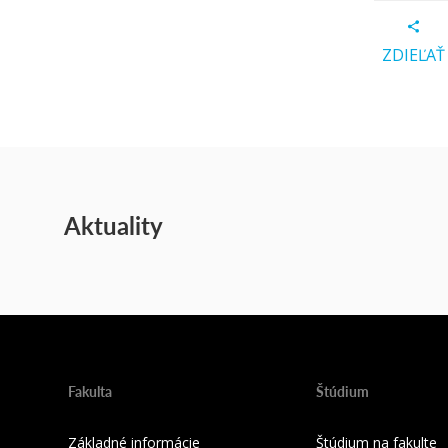
ZDIEĽAŤ
Aktuality
Fakulta
Štúdium
Základné informácie
Štúdium na fakulte