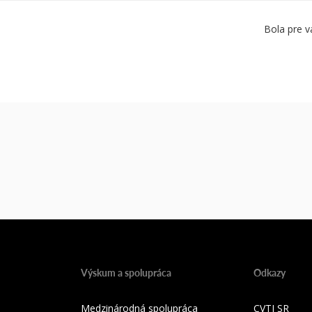
Bola pre v
Výskum a spolupráca
Odkazy
Medzinárodná spolupráca
CVTI SR