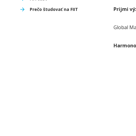
Prijmi vý
Prečo študovať na FIIT
Global Ma
Harmon