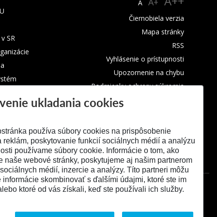
A++
A+
A
TU
Čiernobiela verzia
Mapa stránky
 v SR
RSS
rganizácie
Vyhlásenie o prístupnosti
ba
Upozornenie na chybu
ystém
Podmienky ochrany súkromia
venie ukladania cookies
Využívanie cookies
stránka používa súbory cookies na prispôsobenie
 reklám, poskytovanie funkcií sociálnych médií a analýzu
osti používame súbory cookie. Informácie o tom, ako
e naše webové stránky, poskytujeme aj našim partnerom
 sociálnych médií, inzercie a analýzy. Títo partneri môžu
é informácie skombinovať s ďalšími údajmi, ktoré ste im
alebo ktoré od vás získali, keď ste používali ich služby.