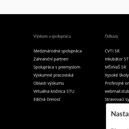
Výskum a spolupráca
Odkazy
Medzinárodná spolupráca
CVTI SR
Zahraniční partneri
Inkubátor S
Spolupráca s priemyslom
MŠVVaŠ SR
Výskumné pracoviská
Vysoké školy
Oblasti výskumu
Profesijné o
Virtuálna knižnica STU
webmail.stu
Edičná činnosť
Stravovací s
Nasta