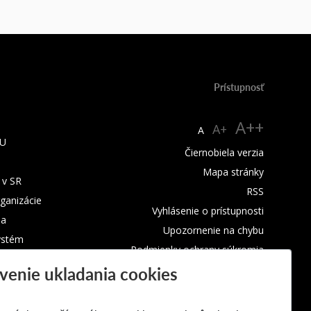
Prístupnosť
A++
A+
A
TU
Čiernobiela verzia
Mapa stránky
 v SR
RSS
rganizácie
Vyhlásenie o prístupnosti
ba
Upozornenie na chybu
ystém
Podmienky ochrany súkromia
venie ukladania cookies
Využívanie cookies