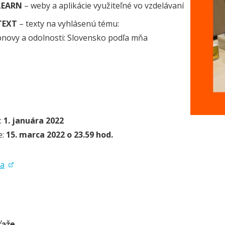
LEARN
– weby a aplikácie využiteľné vo vzdelávaní
TEXT
– texty na vyhlásenú tému:
bnovy a odolnosti: Slovensko podľa mňa
:
1. januára 2022
e:
15. marca 2022 o 23.59 hod.
ia
ťaže