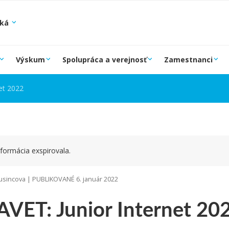
ská
Výskum
Spolupráca a verejnosť
Zamestnanci
et 2022
formácia exspirovala.
sincova | PUBLIKOVANÉ 6. január 2022
VET: Junior Internet 20