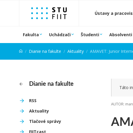
Prejsť na obsah
Ústavy a pracovi
Fakulta
Uchádzači
Študenti
Absolventi
Dianie na fakulte
Aktuality
AMAVET: Junior Intern
Dianie na fakulte
Táto in
RSS
AUTOR: maru
Aktuality
AMA
Tlačové správy
FIITcast