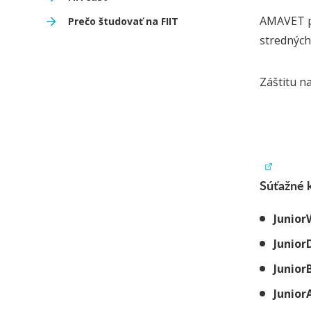
AMAVET pr
Prečo študovať na FIIT
stredných
Záštitu na
Súťažné 
Junior
Junior
Junio
Junior