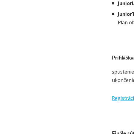
Junior
Junior
Plán o
Prihláška
spustenie
ukončeni
Registrác
Finále sú