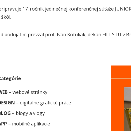
ipravuje 17. ročník jedinečnej konferenčnej súťaže JUNIO
 škôl.
d podujatím prevzal prof. Ivan Kotuliak, dekan FIIT STU v Br
kategórie
WEB
– webové stránky
DESIGN
– digitálne grafické práce
rBLOG
– blogy a vlogy
APP
– mobilné aplikácie