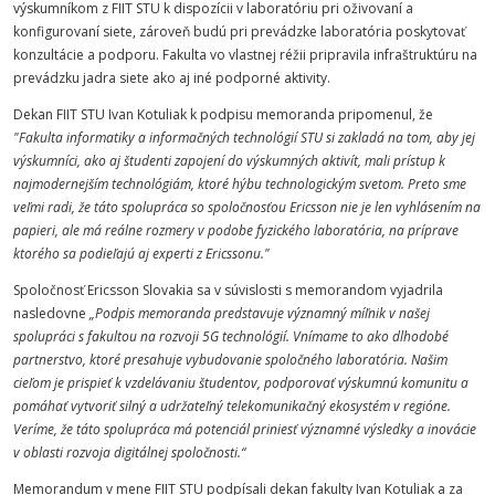
výskumníkom z FIIT STU k dispozícii v laboratóriu pri oživovaní a
konfigurovaní siete, zároveň budú pri prevádzke laboratória poskytovať
konzultácie a podporu. Fakulta vo vlastnej réžii pripravila infraštruktúru na
prevádzku jadra siete ako aj iné podporné aktivity.
Dekan FIIT STU Ivan Kotuliak k podpisu memoranda pripomenul, že
"Fakulta informatiky a informačných technológií STU si zakladá na tom, aby jej
výskumníci, ako aj študenti zapojení do výskumných aktivít, mali prístup k
najmodernejším technológiám, ktoré hýbu technologickým svetom. Preto sme
veľmi radi, že táto spolupráca so spoločnosťou Ericsson nie je len vyhlásením na
papieri, ale má reálne rozmery v podobe fyzického laboratória, na príprave
ktorého sa podieľajú aj experti z Ericssonu."
Spoločnosť Ericsson Slovakia sa v súvislosti s memorandom vyjadrila
nasledovne
„Podpis memoranda predstavuje významný míľnik v našej
spolupráci s fakultou na rozvoji 5G technológií. Vnímame to ako dlhodobé
partnerstvo, ktoré presahuje vybudovanie spoločného laboratória. Našim
cieľom je prispieť k vzdelávaniu študentov, podporovať výskumnú komunitu a
pomáhať vytvoriť silný a udržateľný telekomunikačný ekosystém v regióne.
Veríme, že táto spolupráca má potenciál priniesť významné výsledky a inovácie
v oblasti rozvoja digitálnej spoločnosti.“
Memorandum v mene FIIT STU podpísali dekan fakulty Ivan Kotuliak a za