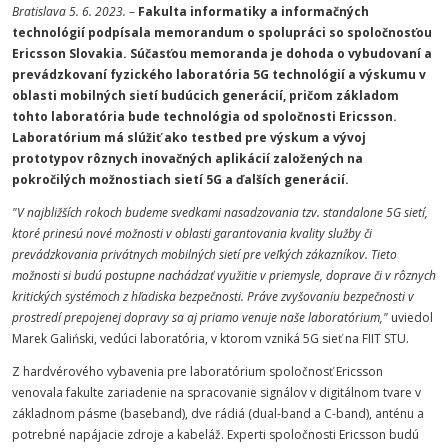
Bratislava 5. 6. 2023. –
Fakulta informatiky a informačných
technológií podpísala memorandum o spolupráci so spoločnosťou
Ericsson Slovakia. Súčasťou memoranda je dohoda o vybudovaní a
prevádzkovaní fyzického laboratória 5G technológií a výskumu v
oblasti mobilných sietí budúcich generácií, pričom základom
tohto laboratória bude technológia od spoločnosti Ericsson.
Laboratórium má slúžiť ako testbed pre výskum a vývoj
prototypov rôznych inovačných aplikácií založených na
pokročilých možnostiach sietí 5G a ďalších generácií.
"V najbližších rokoch budeme svedkami nasadzovania tzv. standalone 5G sietí,
ktoré prinesú nové možnosti v oblasti garantovania kvality služby či
prevádzkovania privátnych mobilných sietí pre veľkých zákazníkov. Tieto
možnosti si budú postupne nachádzať využitie v priemysle, doprave či v rôznych
kritických systémoch z hľadiska bezpečnosti. Práve zvyšovaniu bezpečnosti v
prostredí prepojenej dopravy sa aj priamo venuje naše laboratórium,"
uviedol
Marek Galiński, vedúci laboratória, v ktorom vzniká 5G sieť na FIIT STU.
Z hardvérového vybavenia pre laboratórium spoločnosť Ericsson
venovala fakulte zariadenie na spracovanie signálov v digitálnom tvare v
základnom pásme (baseband), dve rádiá (dual-band a C-band), anténu a
potrebné napájacie zdroje a kabeláž. Experti spoločnosti Ericsson budú