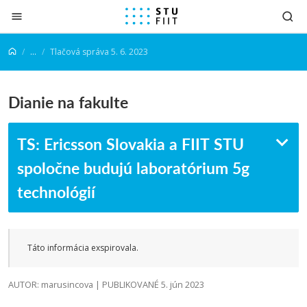
Prejsť na obsah
...
Tlačová správa 5. 6. 2023
Dianie na fakulte
TS: Ericsson Slovakia a FIIT STU
spoločne budujú laboratórium 5g
technológií
Táto informácia exspirovala.
AUTOR: marusincova | PUBLIKOVANÉ 5. jún 2023