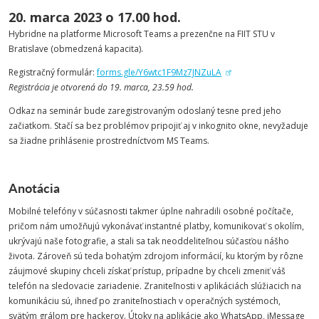
20. marca 2023 o 17.00 hod.
Hybridne na platforme Microsoft Teams a prezenčne na FIIT STU v
Bratislave (obmedzená kapacita).
Registračný formulár:
forms.gle/Y6wtc1F9Mz7JNZuLA
Registrácia je otvorená do 19. marca, 23.59 hod.
Odkaz na seminár bude zaregistrovaným odoslaný tesne pred jeho
začiatkom. Stačí sa bez problémov pripojiť aj v inkognito okne, nevyžaduje
sa žiadne prihlásenie prostredníctvom MS Teams.
Anotácia
Mobilné telefóny v súčasnosti takmer úplne nahradili osobné počítače,
pričom nám umožňujú vykonávať instantné platby, komunikovať s okolím,
ukrývajú naše fotografie, a stali sa tak neoddeliteľnou súčasťou nášho
života. Zároveň sú teda bohatým zdrojom informácií, ku ktorým by rôzne
záujmové skupiny chceli získať prístup, prípadne by chceli zmeniť váš
telefón na sledovacie zariadenie. Zraniteľnosti v aplikáciách slúžiacich na
komunikáciu sú, ihneď po zraniteľnostiach v operačných systémoch,
svätým grálom pre hackerov. Útoky na aplikácie ako WhatsApp, iMessage