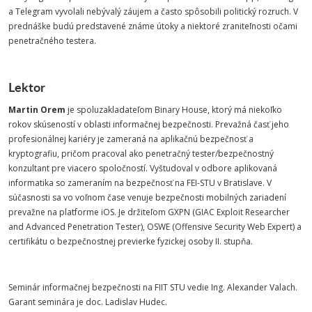
a Telegram vyvolali nebývalý záujem a často spôsobili politický rozruch. V
prednáške budú predstavené známe útoky a niektoré zraniteľnosti očami
penetračného testera.
Lektor
Martin Orem
je spoluzakladateľom Binary House, ktorý má niekoľko
rokov skúseností v oblasti informačnej bezpečnosti. Prevažná časť jeho
profesionálnej kariéry je zameraná na aplikačnú bezpečnosť a
kryptografiu, pričom pracoval ako penetračný tester/bezpečnostný
konzultant pre viacero spoločností. Vyštudoval v odbore aplikovaná
informatika so zameraním na bezpečnosť na FEI-STU v Bratislave. V
súčasnosti sa vo voľnom čase venuje bezpečnosti mobilných zariadení
prevažne na platforme iOS. Je držiteľom GXPN (GIAC Exploit Researcher
and Advanced Penetration Tester), OSWE (Offensive Security Web Expert) a
certifikátu o bezpečnostnej previerke fyzickej osoby II. stupňa.
Seminár informačnej bezpečnosti na FIIT STU vedie Ing. Alexander Valach.
Garant seminára je doc. Ladislav Hudec.