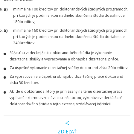
minimálne 100 kreditov pri doktorandských študijných programoch,
pri ktorých je podmienkou riadneho skončenia štúdia dosiahnutie
180 kreditov,
minimálne 160 kreditov pri doktorandských študijných programoch,
pri ktorých je podmienkou riadneho skončenia štúdia dosiahnutie
240 kreditov.
Súčasťou vedeckej časti doktorandského štúdia je vykonanie
dizertačnej skúšky a vypracovanie a obhajoba dizertačnej práce.
Za úspešné vykonanie dizertačnej skúšky doktorand získa 20 kreditov.
Za vypracovanie a úspešnú obhajobu dizertačnej práce doktorand
získa 30 kreditov.
Ak ide o doktoranda, ktorý je prihlásený na tému dizertačnej práce
vypísanú externou vzdelávacou inštitúciou, vykonáva vedeckú časť
doktorandského štúdia v tejto externej vzdelávacej inštitúcii.
ZDIEĽAŤ