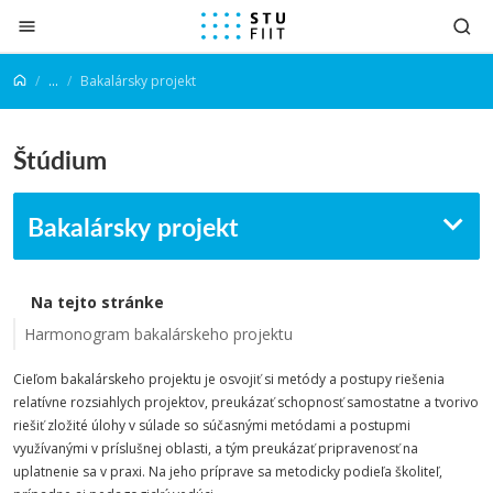
Prejsť na obsah
...
Bakalársky projekt
Štúdium
Bakalársky projekt
Na tejto stránke
Harmonogram bakalárskeho projektu
Cieľom bakalárskeho projektu je osvojiť si metódy a postupy riešenia
relatívne rozsiahlych projektov, preukázať schopnosť samostatne a tvorivo
riešiť zložité úlohy v súlade so súčasnými metódami a postupmi
využívanými v príslušnej oblasti, a tým preukázať pripravenosť na
uplatnenie sa v praxi. Na jeho príprave sa metodicky podieľa školiteľ,