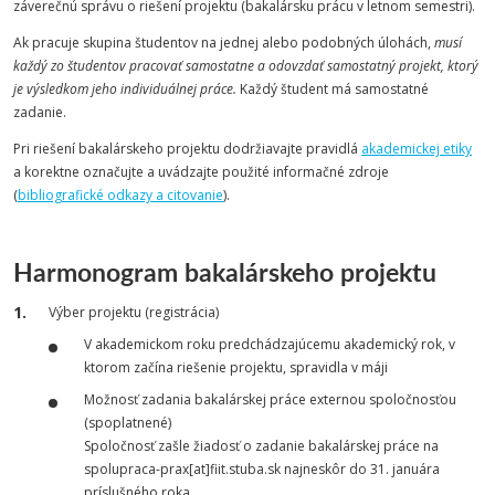
záverečnú správu o riešení projektu (bakalársku prácu v letnom semestri).
Ak pracuje skupina študentov na jednej alebo podobných úlohách,
musí
každý zo študentov pracovať samostatne a odovzdať samostatný projekt, ktorý
je výsledkom jeho individuálnej práce.
Každý študent má samostatné
zadanie.
Pri riešení bakalárskeho projektu dodržiavajte pravidlá
akademickej etiky
a korektne označujte a uvádzajte použité informačné zdroje
(
bibliografické odkazy a citovanie
).
Harmonogram bakalárskeho projektu
Výber projektu (registrácia)
V akademickom roku predchádzajúcemu akademický rok, v
ktorom začína riešenie projektu, spravidla v máji
Možnosť zadania bakalárskej práce externou spoločnosťou
(spoplatnené)
Spoločnosť zašle žiadosť o zadanie bakalárskej práce na
spolupraca-prax[at]fiit.stuba.sk najneskôr do 31. januára
príslušného roka.