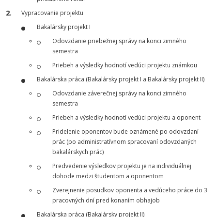
Vypracovanie projektu
Bakalársky projekt I
Odovzdanie priebežnej správy na konci zimného
semestra
Priebeh a výsledky hodnotí vedúci projektu známkou
Bakalárska práca (Bakalársky projekt I a Bakalársky projekt II)
Odovzdanie záverečnej správy na konci zimného
semestra
Priebeh a výsledky hodnotí vedúci projektu a oponent
Pridelenie oponentov bude oznámené po odovzdaní
prác (po administratívnom spracovaní odovzdaných
bakalárskych prác)
Predvedenie výsledkov projektu je na individuálnej
dohode medzi študentom a oponentom
Zverejnenie posudkov oponenta a vedúceho práce do 3
pracovných dní pred konaním obhajob
Bakalárska práca (Bakalársky projekt II)