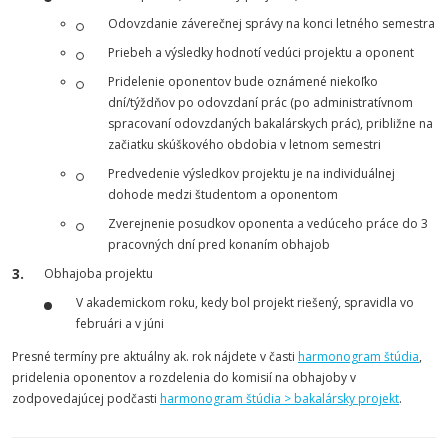
Odovzdanie záverečnej správy na konci letného semestra
Priebeh a výsledky hodnotí vedúci projektu a oponent
Pridelenie oponentov bude oznámené niekoľko
dní/týždňov po odovzdaní prác (po administratívnom
spracovaní odovzdaných bakalárskych prác), približne na
začiatku skúškového obdobia v letnom semestri
Predvedenie výsledkov projektu je na individuálnej
dohode medzi študentom a oponentom
Zverejnenie posudkov oponenta a vedúceho práce do 3
pracovných dní pred konaním obhajob
Obhajoba projektu
V akademickom roku, kedy bol projekt riešený, spravidla vo
februári a v júni
Presné termíny pre aktuálny ak. rok nájdete v časti
harmonogram štúdia
,
pridelenia oponentov a rozdelenia do komisií na obhajoby v
zodpovedajúcej podčasti
harmonogram štúdia > bakalársky projekt
.