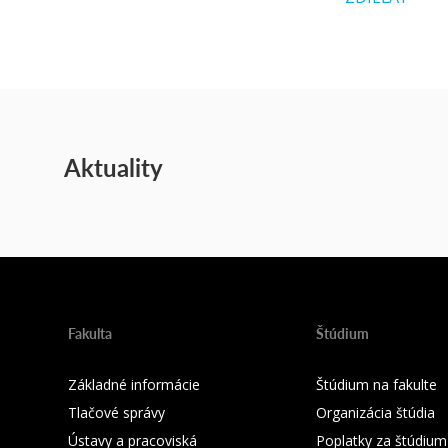
Aktuality
Fakulta
Štúdium
Základné informácie
Štúdium na fakulte
Tlačové správy
Organizácia štúdia
Ústavy a pracoviská
Poplatky za štúdium