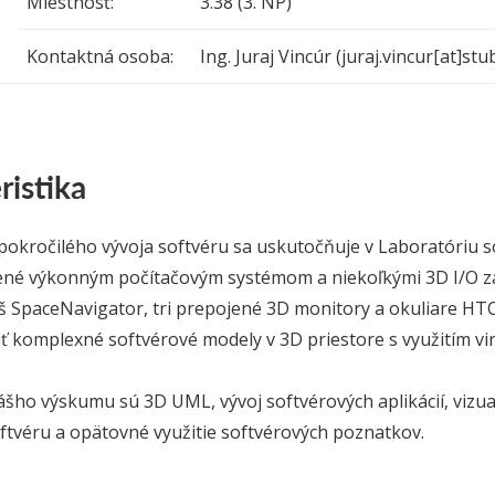
Miestnosť:
3.38 (3. NP)
Kontaktná osoba:
Ing. Juraj Vincúr (juraj.vincur[at]stu
ristika
okročilého vývoja softvéru sa uskutočňuje v Laboratóriu s
vené výkonným počítačovým systémom a niekoľkými 3D I/O za
 SpaceNavigator, tri prepojené 3D monitory a okuliare HTC 
ť komplexné softvérové modely v 3D priestore s využitím vir
šho výskumu sú 3D UML, vývoj softvérových aplikácií, vizual
tvéru a opätovné využitie softvérových poznatkov.