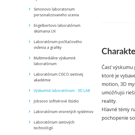
Simonovo laboratorium
personalizovaneho ucenia
Engelbertovo laboratórium
skúmania UX
Laboratórium počítačového
videnia a grafiky
Charakte
Multimediálne výskumné
laboratórium
Časť výskumu p
Laboratórium CISCO sieťovej
ktoré je vyba
akadémie
motion, 3D myš
Výskumné laboratórium - 3D LAB
umožňujú rieši
reality.
Jobsovo softvérové štúdio
Hlavné témy ná
Laboratórium vnorených systémov
pochopenie sof
Laboratórium sieťových
technológií