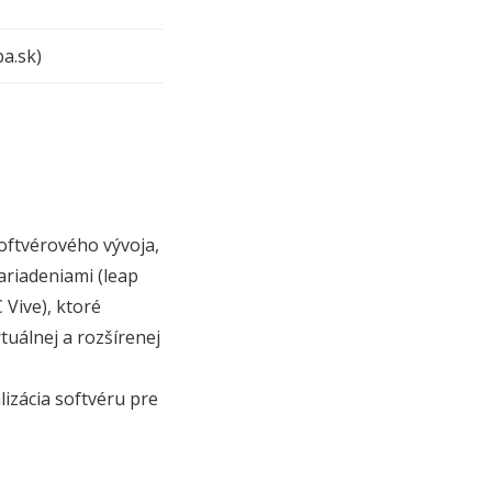
ba.sk)
oftvérového vývoja,
riadeniami (leap
Vive), ktoré
tuálnej a rozšírenej
izácia softvéru pre