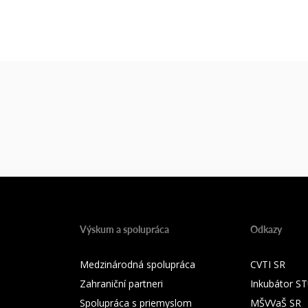
Výskum a spolupráca
Odkazy
Medzinárodná spolupráca
CVTI SR
Zahraniční partneri
Inkubátor S
Spolupráca s priemyslom
MŠVVaŠ SR