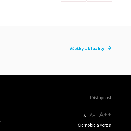
Všetky aktuality
Prístupnosť
A++
A+
A
TU
Čiernobiela verzia