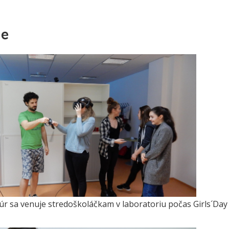
ie
ncúr sa venuje stredoškoláčkam v laboratoriu počas Girls´Day