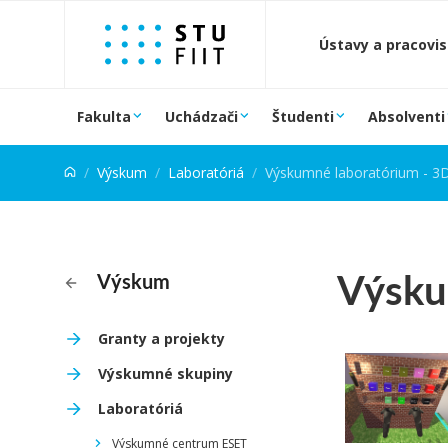
Prejsť na obsah
Ústavy a pracovi
Fakulta
Uchádzači
Študenti
Absolventi
Výskum
Laboratóriá
Výskumné laboratórium - 3
Výsku
Výskum
Granty a projekty
Výskumné skupiny
Laboratóriá
Výskumné centrum ESET