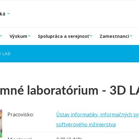
ská
Výskum
Spolupráca a verejnosť
Zamestnanci
D LAB
mné laboratórium - 3D 
Pracovisko:
Ústav informatiky, informačných s
softvérového inžinierstva