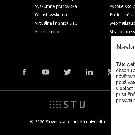
Výskumné pracoviská
Vysoké školy
Oblasti výskumu
Profesijné o
Virtuálna knižnica STU
webmail.stu
Edičná činnosť
Stravovací s
Nasta
Táto web
obsahu a
návštevn
používat
v oblasti
príslušn
poskytli 
© 2026 Slovenská technická univerzita