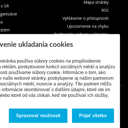
Mapa stránky
 v SR
RSS
rganizácie
Vyhlásenie o prístupnosti
ba
Upozornenie na chybu
ystém
Podmienky ochrany súkromia
venie ukladania cookies
Využívanie cookies
stránka používa súbory cookies na prispôsobenie
 reklám, poskytovanie funkcií sociálnych médií a analýzu
osti používame súbory cookie. Informácie o tom, ako
e naše webové stránky, poskytujeme aj našim partnerom
 sociálnych médií, inzercie a analýzy. Títo partneri môžu
é informácie skombinovať s ďalšími údajmi, ktoré ste im
alebo ktoré od vás získali, keď ste používali ich služby.
Spravovať možnosti
Prijať všetko