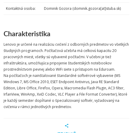
Kontaktná osoba:
Dominik Gozora (dominik.gozora[at]stuba.sk)
Charakteristika
Lenovo je určené na realizáciu cvičení z odborných predmetov vo všetkých
študijných programoch. Počítačová učebňa má celkovú kapacitu 20
pracovných miest, všetky sú vybavené počítačmi. V učebni je tiež
infraštruktúra, umožňujúca pripojenie študentských notebookov
prostredníctvom pevnej alebo WiFi siete s prístupom na Eduroam.
Na počítačoch je nainštalované štandardné softvérové vybavenie (MS
Windows 7, MS Office 2010, ESET Endpoint Antivirus, Java RE Standard
Edition, Libre Office, Firefox, Opera, Macromedia Flash Plugin, AC3 filter,
IrfanView, WinAmp, XviD Codec, VLC Player a File Format Converter), ktoré
je každý semester dopĺňané o špecializovaný softvér, vyžadovaný na
cvičenia v rámci jednotlivých predmetov.