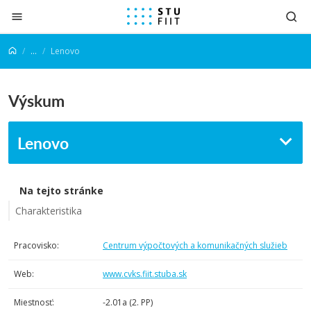
Prejsť na obsah
...
Lenovo
Výskum
Lenovo
Na tejto stránke
Charakteristika
Pracovisko:
Centrum výpočtových a komunikačných služieb
Web:
www.cvks.fiit.stuba.sk
Miestnosť:
-2.01a (2. PP)