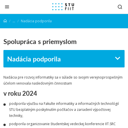
Prejsť na obsah
...
Nadácia podporila
Spolupráca s priemyslom
Nadácia podporila
Nadácia pre rozvoj informatiky sa v súlade so svojim verejnoprospešným
účelom venovala nasledovným činnostiam
v roku 2024
podporila výučbu na Fakulte informatiky a informačných technológií
STU bezplatným poskytnutím počítačov a zariadení výpočtovej
techniky,
podporila organizovanie študentskej vedeckej konferencie IIT.SRC