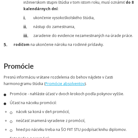
inžinierskom stupni štúdia v tom istom roku, musí oznámiť
do 8
kalendárnych dní
:
ukončenie vysokoškolského štúdia,
nástup do zamestnania,
zaradenie do evidencie nezamestnaných na úrade práce.
rodičom
na ukončenie nároku na rodinné prídavky.
Promócie
Presnú informáciu vrátane rozdelenia do behov nájdete v časti
harmonogramu štúdia (
Promócie absolventov
).
Promócie - nahláste účasť v dvoch krokoch podľa pokynov vyššie.
Účasť na nácviku promócií:
nácvik sa koná v deň promócií,
neúčasť znamená vyradenie z promócií,
hneď po nácviku treba na ŠO FIIT STU podpísať knihu diplomov.