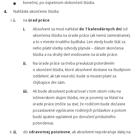
konečnú, po úspešnom dokončení štúdia.
Nahláste ukončenie štúdia:
na
úrad práce
:
Absolvent sa musí nahlásiť
do 7 kalendárnych dní
od
ukončenia štúdia na úrade práce (ak nemá zamestnanie),
a to v mieste trvalého bydliska. Len vtedy bude štát za
neho platiť všetky odvody plynule – dátum skončenia
štúdia a na druhý deň evidovanie na úrade práce.
Na úrade práce sa treba preukázať potvrdením
o ukončení štúdia, ktoré absolvent dostane na študijnom
oddelení; ak tak neurobí, bude si musieť platiť za
chýbajúce dni sám.
Ak bude absolvent pokračovať v tom istom roku na
inžinierskom stupni štúdia, nie je povinný sa hlásiť na
úrade práce (môže sa stať, že rodičom bude dočasne
pozastavené vyplácanie rodinných prídavkov a potom
budú spätne vyplatené po doručení príslušného
potvrdenia).
do
zdravotnej poisťovne
, ak absolvent nepokračuje ďalej na