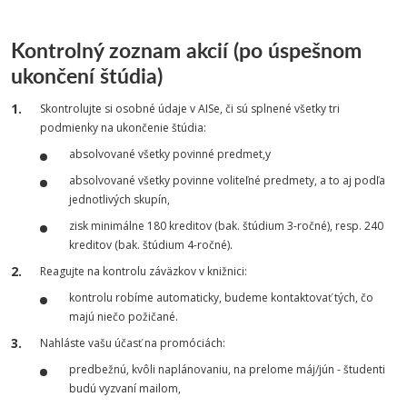
Kontrolný zoznam akcií (po úspešnom
ukončení štúdia)
Skontrolujte si osobné údaje v AISe, či sú splnené všetky tri
podmienky na ukončenie štúdia:
absolvované všetky povinné predmet,y
absolvované všetky povinne voliteľné predmety, a to aj podľa
jednotlivých skupín,
zisk minimálne 180 kreditov (bak. štúdium 3-ročné), resp. 240
kreditov (bak. štúdium 4-ročné).
Reagujte na kontrolu záväzkov v knižnici:
kontrolu robíme automaticky, budeme kontaktovať tých, čo
majú niečo požičané.
Nahláste vašu účasť na promóciách:
predbežnú, kvôli naplánovaniu, na prelome máj/jún - študenti
budú vyzvaní mailom,