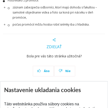
Foto/video z promócií:
záznam zabezpečia odborníci, ktorí majú dohodu s fakultou –
samotné objednanie videa a foto sa koná pri nácviku v deň
promócie,
počas promócií môžu hostia robiť snímky iba z hľadiska.
ZDIEĽAŤ
Bola pre vás táto stránka užitočná?
Áno
Nie
Nastavenie ukladania cookies
Aktuality
Všetky aktuality
Táto webstránka používa súbory cookies na