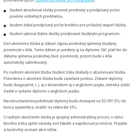
podmienok (pozri
Študijný poriadok STU v Bratislave
):
študent absolvoval všetky povinné predmety a predpísaný počet
povinne voliteľných predmetov,
študent získal predpísaný počet kreditov pre príslušný stupeň štúdia,
študent vykonal štátne skúšky predpísané študijným programom.
Deň ukončenia štúdia je dátum zápisu poslednej splnenej študijnej
povinnosti v AISe. Tento dátum je uvedený aj na diplome. ISIC platí len do
dátumu splnenia poslednej štud. povinnosti, potom bude v AISe
automaticky zablokovaný.
Po riadnom ukončení štúdia študent získa doklady o absolvovaní štúdia.
Potvrdenia o ukončení štúdia budú zasielané poštou. Získané diplomy
budú dvojjazyčné, t. j. aj v slovenskom aj v anglickom jazyku, netreba zvlášť
žiadať o vydanie diplomu v anglickom jazyku.
Neodovzdané/nevyzdvihnuté diplomy budú dostupné na ŠO FIIT STU do
konca septembra, neskôr na rektoráte STU.
S riadnym ukončením štúdia je spojený administratívny proces, v rámci
ktorého treba splniť záväzky voči fakulte a naplánovať promócie. Prejdite
si kontrolný zoznam akcií nižšie.