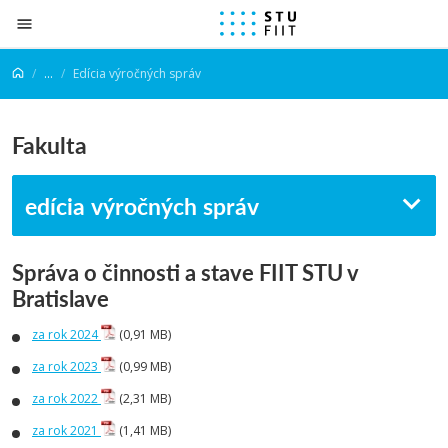
Prejsť na obsah
...
Edícia výročných správ
Fakulta
edícia výročných správ
Správa o činnosti a stave FIIT STU v
Bratislave
za rok 2024
(0,91 MB)
za rok 2023
(0,99 MB)
za rok 2022
(2,31 MB)
za rok 2021
(1,41 MB)