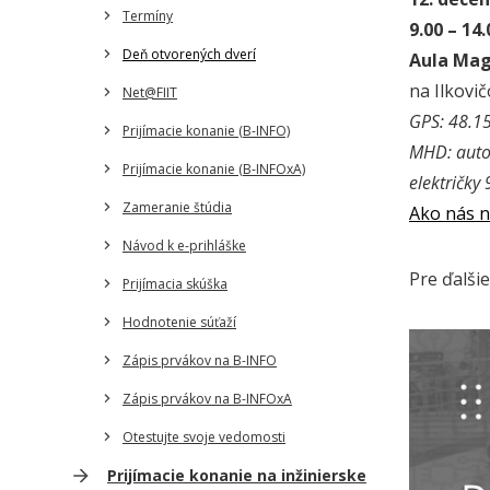
Termíny
9.00 – 14
Deň otvorených dverí
Aula Magn
na Ilkovič
Net@FIIT
GPS: 48.1
Prijímacie konanie (B-INFO)
MHD: autob
Prijímacie konanie (B-INFOxA)
električky
Zameranie štúdia
Ako nás n
Návod k e-prihláške
Pre ďalši
Prijímacia skúška
Hodnotenie súťaží
Zápis prvákov na B-INFO
Zápis prvákov na B-INFOxA
Otestujte svoje vedomosti
Prijímacie konanie na inžinierske