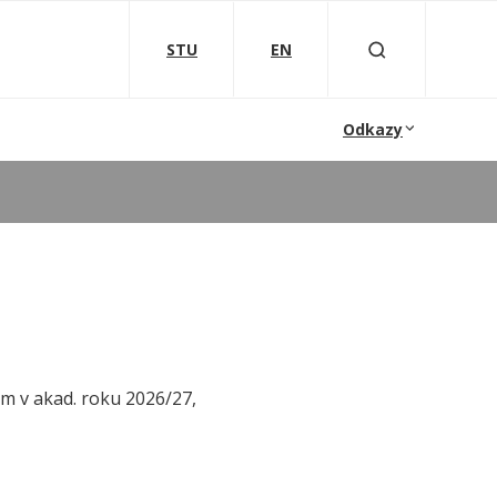
STU
EN
Odkazy
um v akad. roku 2026/27,