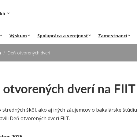
ská
Výskum
Spolupráca a verejnosť
Zamestnanci
m
Deň otvorených dverí
otvorených dverí na FIIT
v stredných škôl, ako aj iných záujemcov o bakalárske štúdi
vili Deň otvorených dverí FIIT.
mber 2025