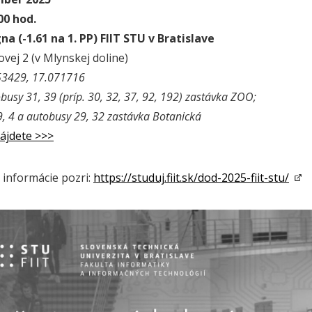
.00 hod.
a (-1.61 na 1. PP) FIIT STU v Bratislave
ovej 2 (v Mlynskej doline)
53429, 17.071716
usy 31, 39 (príp. 30, 32, 37, 92, 192) zastávka ZOO;
 9, 4 a autobusy 29, 32 zastávka Botanická
ájdete >>>
e informácie pozri:
https://studuj.fiit.sk/dod-2025-fiit-stu/