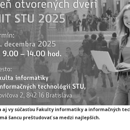
 aj vy súčasťou Fakulty informatiky a informačných tec
 má šancu preštudovať sa medzi najlepších.