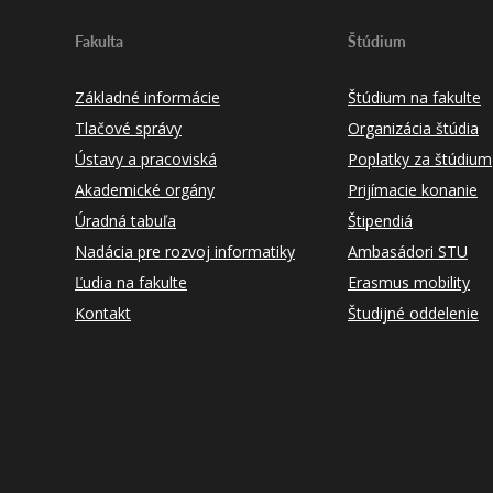
Fakulta
Štúdium
Základné informácie
Štúdium na fakulte
Tlačové správy
Organizácia štúdia
Ústavy a pracoviská
Poplatky za štúdium
Akademické orgány
Prijímacie konanie
Úradná tabuľa
Štipendiá
Nadácia pre rozvoj informatiky
Ambasádori STU
Ľudia na fakulte
Erasmus mobility
Kontakt
Študijné oddelenie