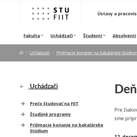
Prejsť na obsah
Ústavy a pracovi
Fakulta
Uchádzači
Študenti
Absolventi
Uchádzači
Prijímacie konanie na bakalárske štúdiu
Deň 
Uchádzači
Prečo študovať na FIIT
Pre žiako
Študijné programy
sme pripra
Prijímacie konanie na bakalárske
štúdium
12. dece