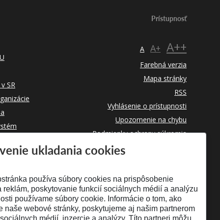
Prístupnosť
A++
A+
A
TU
Farebná verzia
Mapa stránky
 v SR
RSS
rganizácie
Vyhlásenie o prístupnosti
ba
Upozornenie na chybu
ystém
Podmienky ochrany súkromia
venie ukladania cookies
Využívanie cookies
stránka používa súbory cookies na prispôsobenie
 reklám, poskytovanie funkcií sociálnych médií a analýzu
osti používame súbory cookie. Informácie o tom, ako
e naše webové stránky, poskytujeme aj našim partnerom
 sociálnych médií, inzercie a analýzy. Títo partneri môžu