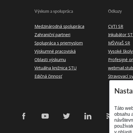
Výskum a spolupráca
Odkazy
Medzinárodná spolupráca
CVTI SR
Zahraniční partneri
Inkubátor S
Spolupráca s priemyslom
MŠVVaŠ SR
Výskumné pracoviská
Vysoké školy
Oblasti výskumu
Profesijné o
Virtuálna knižnica STU
webmail.stu
Edičná činnosť
Stravovací s
Nasta
Táto web
obsahu a
návštevn
používat
v oblasti