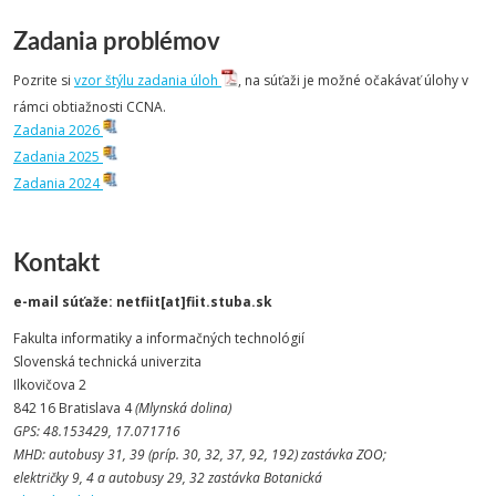
Zadania problémov
Pozrite si
vzor štýlu zadania úloh
, na súťaži je možné očakávať úlohy v
rámci obtiažnosti CCNA
.
Zadania 2026
Zadania 2025
Zadania 2024
Kontakt
e-mail súťaže: netfiit[at]fiit.stuba.sk
Fakulta informatiky a informačných technológií
Slovenská technická univerzita
Ilkovičova 2
842 16 Bratislava 4
(Mlynská dolina)
GPS: 48.153429, 17.071716
MHD: autobusy 31, 39 (príp. 30, 32, 37, 92, 192) zastávka ZOO;
električky 9, 4 a autobusy 29, 32 zastávka Botanická