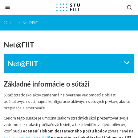
Prejsť na obsah
...
Net@FIIT
Net@FIIT
Net@FIIT
Základné informácie o súťaži
Súťaž stredoškolákov zameraná na overenie vedomostí z oblasti
počítačových sietí, najmä konfigurácie aktívnych sieťových prvkov, ako sú
prepínače a smerovače.
Cieľom tejto súťaže je umožniť žiakom stredných škôl prezentovať svoje
vedomosti z oblasti počítačových sietí, a tak identifikovať jednotlivcov,
ktorí budú
ocenení ziskom dostatočného počtu bodov
(zverejnené na
stránke hodnotenia súťaží
)
na prijatie na bakalárske štúdium na FIIT
.