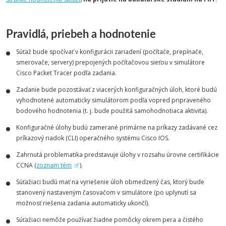
Pravidlá, priebeh a hodnotenie
Súťaž bude spočívať v konfigurácii zariadení (počítače, prepínače,
smerovače, servery) prepojených počítačovou sieťou v simulátore
Cisco Packet Tracer podľa zadania.
Zadanie bude pozostávať z viacerých konfiguračných úloh, ktoré budú
vyhodnotené automaticky simulátorom podľa vopred pripraveného
bodového hodnotenia (t. j. bude použitá samohodnotiaca aktivita).
Konfiguračné úlohy budú zamerané primárne na príkazy zadávané cez
príkazový riadok (CLI) operačného systému Cisco IOS.
Zahrnutá problematika predstavuje úlohy v rozsahu úrovne certifikácie
CCNA (
zoznam tém
).
Súťažiaci budú mať na vyriešenie úloh obmedzený čas, ktorý bude
stanovený nastaveným časovačom v simulátore (po uplynutí sa
možnosť riešenia zadania automaticky ukončí).
Súťažiaci nemôže používať žiadne pomôcky okrem pera a čistého