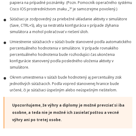
papiera na prípadné poznámky. (Pozn. Pomocník operačného systému
Cisco IOS prostredníctvom znaku „?“ je samozrejme povolený.)
Súťažiaci je zodpovedný za priebežné ukladanie aktivity v simulátore
(Save, CTRL+S), aby sa nestratila konfigurácia v prípade zlyhania
simulátora a mohol pokračovať v riešení úloh.
Umiestnenie súťažiacich v súťaži bude stanovené podľa automatického
percentuálneho hodnotenia v simulátore. V prípade rovnakého
percentuálneho hodnotenia bude rozhodujúci čas ukončenia
konfigurácie stanovený podľa posledného uloženia aktivity v
simulátore.
Okrem umiestnenia v súťaži bude hodnotený aj percentuálny zisk
jednotlivých súťažiacich. Podľa vopred stanovenej hranice bude
určené, či je súťažiaci úspešným alebo neúspešným riešiteľom.
Upozorňujeme, že výhry a diplomy je možné prevziať si iba
osobne, a teda nie je možné ich zasielať poštou a vecné
výhry ani po tretej osobe.