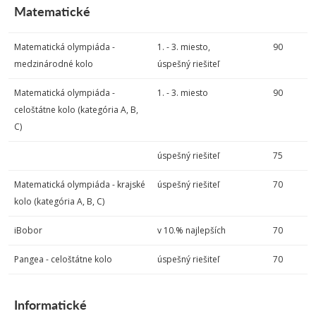
Matematické
Matematická olympiáda -
1. - 3. miesto,
90
medzinárodné kolo
úspešný riešiteľ
Matematická olympiáda -
1. - 3. miesto
90
celoštátne kolo (kategória A, B,
C)
úspešný riešiteľ
75
Matematická olympiáda - krajské
úspešný riešiteľ
70
kolo (kategória A, B, C)
iBobor
v 10.% najlepších
70
Pangea - celoštátne kolo
úspešný riešiteľ
70
Informatické