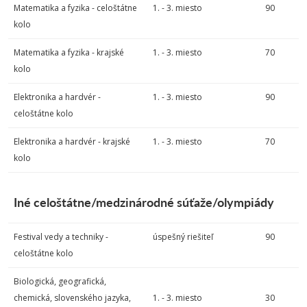
Matematika a fyzika - celoštátne
1. - 3. miesto
90
kolo
Matematika a fyzika - krajské
1. - 3. miesto
70
kolo
Elektronika a hardvér -
1. - 3. miesto
90
celoštátne kolo
Elektronika a hardvér - krajské
1. - 3. miesto
70
kolo
Iné celoštátne/medzinárodné súťaže/olympiády
Festival vedy a techniky -
úspešný riešiteľ
90
celoštátne kolo
Biologická, geografická,
chemická, slovenského jazyka,
1. - 3. miesto
30