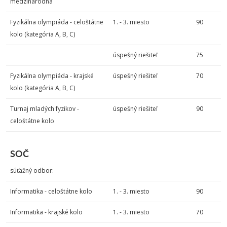
medzinárodná
Fyzikálna olympiáda - celoštátne
1. - 3. miesto
90
kolo (kategória A, B, C)
úspešný riešiteľ
75
Fyzikálna olympiáda - krajské
úspešný riešiteľ
70
kolo (kategória A, B, C)
Turnaj mladých fyzikov -
úspešný riešiteľ
90
celoštátne kolo
SOČ
súťažný odbor:
Informatika - celoštátne kolo
1. - 3. miesto
90
Informatika - krajské kolo
1. - 3. miesto
70