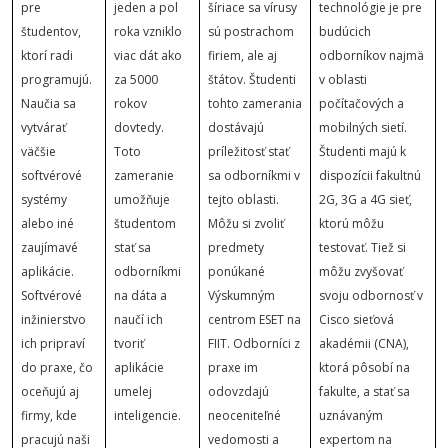
pre
jeden a pol
šíriace sa vírusy
technológie je pre
študentov,
roka vzniklo
sú postrachom
budúcich
ktorí radi
viac dát ako
firiem, ale aj
odborníkov najmä
programujú.
za 5000
štátov. Študenti
v oblasti
Naučia sa
rokov
tohto zamerania
počítačových a
vytvárať
dovtedy.
dostávajú
mobilných sietí.
väčšie
Toto
príležitosť stať
Študenti majú k
softvérové
zameranie
sa odborníkmi v
dispozícii fakultnú
systémy
umožňuje
tejto oblasti.
2G, 3G a 4G sieť,
alebo iné
študentom
Môžu si zvoliť
ktorú môžu
zaujímavé
stať sa
predmety
testovať. Tiež si
aplikácie.
odborníkmi
ponúkané
môžu zvyšovať
Softvérové
na dáta a
Výskumným
svoju odbornosť v
inžinierstvo
naučí ich
centrom ESET na
Cisco sieťová
ich pripraví
tvoriť
FIIT. Odborníci z
akadémii (CNA),
do praxe, čo
aplikácie
praxe im
ktorá pôsobí na
oceňujú aj
umelej
odovzdajú
fakulte, a stať sa
firmy, kde
inteligencie.
neoceniteľné
uznávaným
pracujú naši
vedomosti a
expertom na