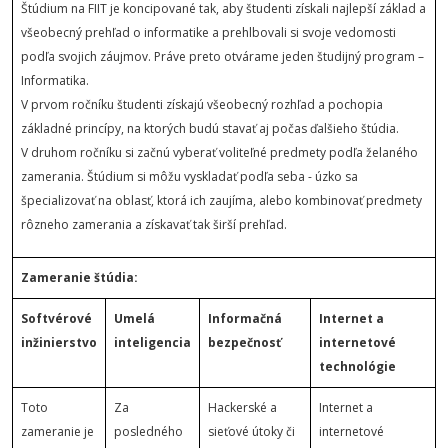
Štúdium na FIIT je koncipované tak, aby študenti získali najlepší základ a
všeobecný prehľad o informatike a prehlbovali si svoje vedomosti
podľa svojich záujmov. Práve preto otvárame jeden študijný program –
Informatika.
V prvom ročníku študenti získajú všeobecný rozhľad a pochopia
základné princípy, na ktorých budú stavať aj počas ďalšieho štúdia.
V druhom ročníku si začnú vyberať voliteľné predmety podľa želaného
zamerania. Štúdium si môžu vyskladať podľa seba - úzko sa
špecializovať na oblasť, ktorá ich zaujíma, alebo kombinovať predmety
rôzneho zamerania a získavať tak širší prehľad.
Zameranie štúdia:
Softvérové
Umelá
Informačná
Internet a
inžinierstvo
inteligencia
bezpečnosť
internetové
technológie
Toto
Za
Hackerské a
Internet a
zameranie je
posledného
sieťové útoky či
internetové