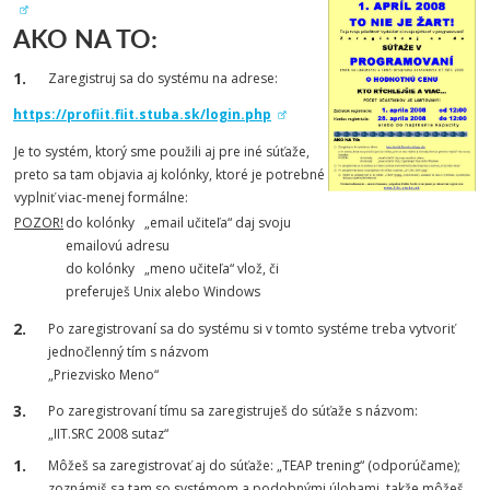
AKO NA TO:
Zaregistruj sa do systému na adrese:
https://profiit.fiit.stuba.sk/login.php
Je to systém, ktorý sme použili aj pre iné súťaže,
preto sa tam objavia aj kolónky, ktoré je potrebné
vyplniť viac-menej formálne:
POZOR!
do kolónky „email učiteľa“ daj svoju
emailovú adresu
do kolónky „meno učiteľa“ vlož, či
preferuješ Unix alebo Windows
Po zaregistrovaní sa do systému si v tomto systéme treba vytvoriť
jednočlenný tím s názvom
„Priezvisko Meno“
Po zaregistrovaní tímu sa zaregistruješ do súťaže s názvom:
„IIT.SRC 2008 sutaz“
Môžeš sa zaregistrovať aj do súťaže: „TEAP trening“ (odporúčame);
zoznámiš sa tam so systémom a podobnými úlohami, takže môžeš