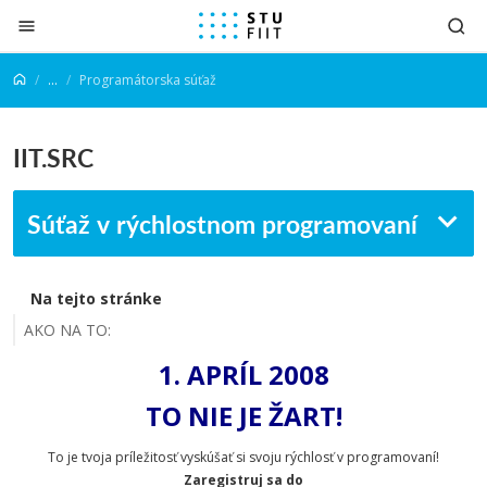
Prejsť na obsah
...
Programátorska súťaž
IIT.SRC
Súťaž v rýchlostnom programovaní
Na tejto stránke
AKO NA TO:
1. APRÍL 2008
TO NIE JE ŽART!
To je tvoja príležitosť vyskúšať si svoju rýchlosť v programovaní!
Zaregistruj sa do