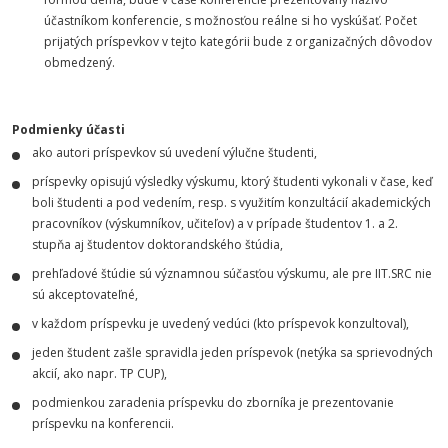
účastníkom konferencie, s možnosťou reálne si ho vyskúšať. Počet
prijatých príspevkov v tejto kategórii bude z organizačných dôvodov
obmedzený.
Podmienky účasti
ako autori príspevkov sú uvedení výlučne študenti,
príspevky opisujú výsledky výskumu, ktorý študenti vykonali v čase, keď
boli študenti a pod vedením, resp. s využitím konzultácií akademických
pracovníkov (výskumníkov, učiteľov) a v prípade študentov 1. a 2.
stupňa aj študentov doktorandského štúdia,
prehľadové štúdie sú významnou súčasťou výskumu, ale pre IIT.SRC nie
sú akceptovateľné,
v každom príspevku je uvedený vedúci (kto príspevok konzultoval),
jeden študent zašle spravidla jeden príspevok (netýka sa sprievodných
akcií, ako napr. TP CUP),
podmienkou zaradenia príspevku do zborníka je prezentovanie
príspevku na konferencii.