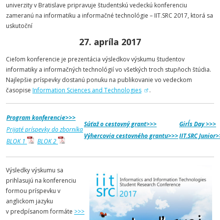
univerzity v Bratislave pripravuje študentskú vedeckú konferenciu
zameranú na informatiku a informačné technológie – IIT.SRC 2017
, ktorá sa
uskutoční
27. apríla 2017
Cieľom konferencie je prezentácia výsledkov výskumu študentov
informatiky a informačných technológií vo všetkých troch stupňoch štúdia.
Najlepšie príspevky dostanú ponuku na publikovanie vo vedeckom
časopise
Information Sciences and Technologies
.
Program konferencie>>>
Súťaž o cestovný grant>>>
Girl´s Day >>>
Prijaté príspevky do zborníka
Výhercovia cestovného grantu>>>
IIT.SRC Junior
BLOK 1
BLOK 2
Výsledky výskumu sa
prihlasujú na konferenciu
formou príspevku v
anglickom jazyku
v predpísanom formáte
>>>