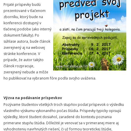
Prijaté príspevky budú
prezentované v tlačenom
zborníku, ktorý bude na
konferencii dostupný v
tlačenej podobe (ako interný
dokument fakulty). Po
súhlase autora, bude článok
zverejnený aj na webovej
stránke konferencie. V
prípade, že autor takýto
článok rozpracuje,
zverejnený nebude a môže
ho publikovať na vybranom fóre podľa svojho uváženia.
Výzva na podávanie príspevkov
Pozývame študentov všetkých troch stupňov podať príspevok o výsledku
vlastného výskumu vykonaného počas štúdia. Príspevky typicky opisujú
výsledky, ktoré študent dosiahol, zaradené do kontextu poznania
primerane stupňu štúdia. Dôležité je venovať sa v primeranej miere aj
vyhodnoteniu navrhnutých riešení, či už formou teoretickej štúdie,