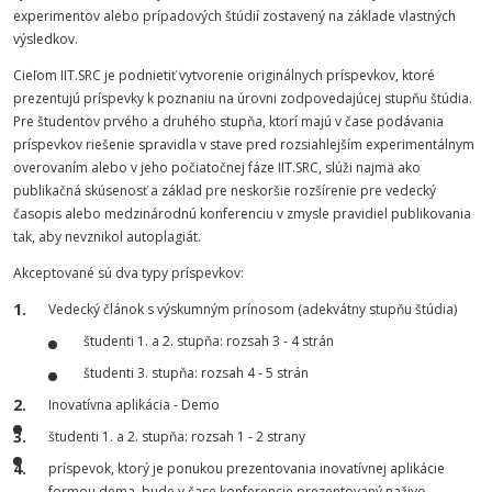
experimentov alebo prípadových štúdií zostavený na základe vlastných
výsledkov.
Cieľom IIT.SRC je podnietiť vytvorenie originálnych príspevkov, ktoré
prezentujú príspevky k poznaniu na úrovni zodpovedajúcej stupňu štúdia.
Pre študentov prvého a druhého stupňa, ktorí majú v čase podávania
príspevkov riešenie spravidla v stave pred rozsiahlejším experimentálnym
overovaním alebo v jeho počiatočnej fáze IIT.SRC, slúži najmä ako
publikačná skúsenosť a základ pre neskoršie rozšírenie pre vedecký
časopis alebo medzinárodnú konferenciu v zmysle pravidiel publikovania
tak, aby nevznikol autoplagiát.
Akceptované sú dva typy príspevkov:
Vedecký článok s výskumným prínosom (adekvátny stupňu štúdia)
študenti 1. a 2. stupňa: rozsah 3 - 4 strán
študenti 3. stupňa: rozsah 4 - 5 strán
Inovatívna aplikácia - Demo
študenti 1. a 2. stupňa: rozsah 1 - 2 strany
príspevok, ktorý je ponukou prezentovania inovatívnej aplikácie
formou dema, bude v čase konferencie prezentovaný naživo