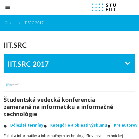
Prejsť na obsah
...
IIT.SRC 2017
IIT.SRC
IIT.SRC 2017
Študentská vedecká konferencia
zameraná na informatiku a informačné
technológie
Dôležité termíny
Kategórie a oblasti výskumu
Pre autorov
Fakulta informatiky a informačných technológií Slovenskej technickej