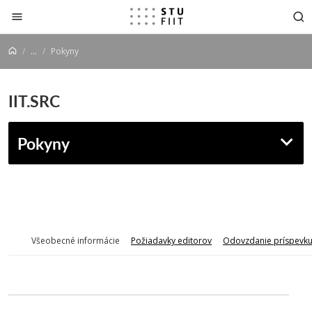
Prejsť na obsah
...
Pokyny
IIT.SRC
Pokyny
Všeobecné informácie
Požiadavky editorov
Odovzdanie príspevk