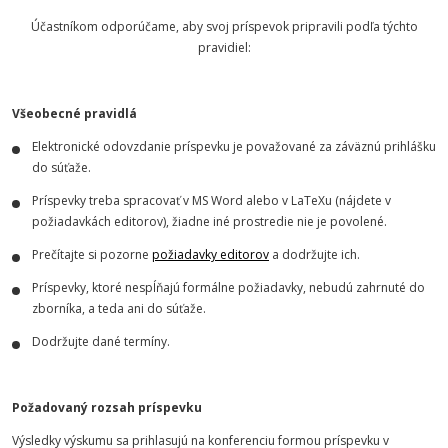
Účastníkom odporúčame, aby svoj príspevok pripravili podľa týchto
pravidiel:
Všeobecné pravidlá
Elektronické odovzdanie príspevku je považované za záväznú prihlášku
do súťaže.
Príspevky treba spracovať v MS Word alebo v LaTeXu (nájdete v
požiadavkách editorov), žiadne iné prostredie nie je povolené.
Prečítajte si pozorne
požiadavky editorov
a dodržujte ich.
Príspevky, ktoré nespĺňajú formálne požiadavky, nebudú zahrnuté do
zborníka, a teda ani do súťaže.
Dodržujte dané termíny.
Požadovaný rozsah príspevku
Výsledky výskumu sa prihlasujú na konferenciu formou príspevku v