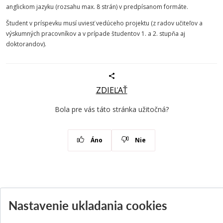
anglickom jazyku (rozsahu max. 8 strán) v predpísanom formáte.
Študent v príspevku musí uviesť vedúceho projektu (z radov učiteľov a
výskumných pracovníkov a v prípade študentov 1. a 2. stupňa aj
doktorandov).
ZDIEĽAŤ
Bola pre vás táto stránka užitočná?
Áno
Nie
Aktuality
Všetky aktuality
Nastavenie ukladania cookies