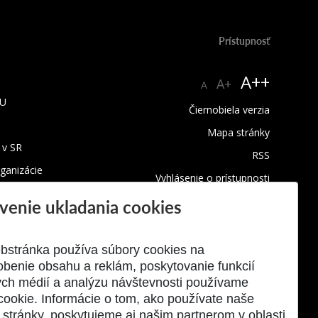
Prístupnosť
A++
A+
A
TU
Čiernobiela verzia
Mapa stránky
 v SR
RSS
rganizácie
Vyhlásenie o prístupnosti
ba
Upozornenie na chybu
venie ukladania cookies
ystém
Podmienky ochrany súkromia
Využívanie cookies
bstránka používa súbory cookies na
obenie obsahu a reklám, poskytovanie funkcií
ych médií a analýzu návštevnosti používame
cookie. Informácie o tom, ako používate naše
stránky, poskytujeme aj našim partnerom v oblasti