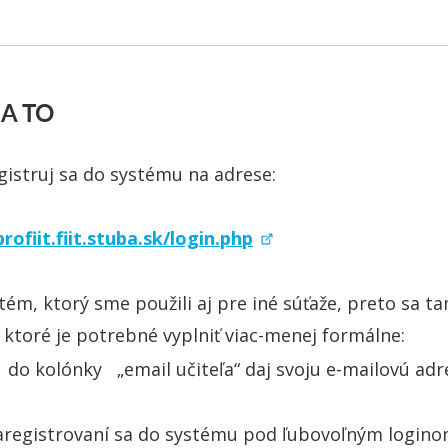
A TO
gistruj sa do systému na adrese:
profiit.fiit.stuba.sk/login.php
stém, ktorý sme použili aj pre iné súťaže, preto sa ta
 ktoré je potrebné vyplniť viac-menej formálne:
do kolónky „email učiteľa“ daj svoju e-mailovú adr
aregistrovaní sa do systému pod ľubovoľným loginom