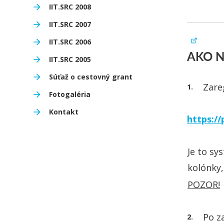
IIT.SRC 2008
IIT.SRC 2007
IIT.SRC 2006
AKO N
IIT.SRC 2005
Súťaž o cestovný grant
Zare
Fotogaléria
Kontakt
https://
Je to sy
kolónky,
POZOR!
Po z