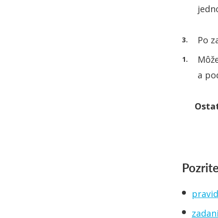
jedn
Po z
Môže
a po
Ostat
Pozrite
pravid
zadani