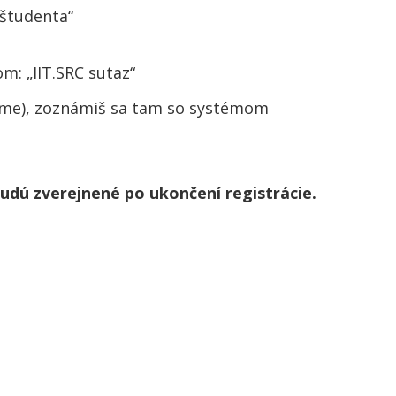
 študenta“
m: „IIT.SRC sutaz“
čame), zoznámiš sa tam so systémom
udú zverejnené po ukončení registrácie.