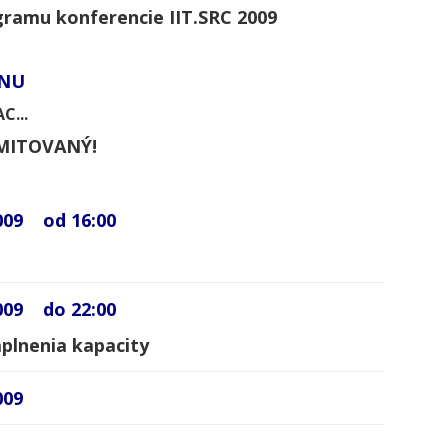
ogramu konferencie IIT.SRC 2009
NU
C...
IMITOVANÝ!
2009 od 16:00
2009 do 22:00
plnenia kapacity
009