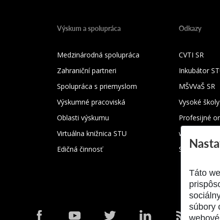
Výskum a spolupráca
Odkazy
Medzinárodná spolupráca
CVTI SR
Zahraniční partneri
Inkubátor S
Spolupráca s priemyslom
MŠVVaŠ SR
Výskumné pracoviská
Vysoké školy
Oblasti výskumu
Profesijné o
Virtuálna knižnica STU
webmail.stu
Nasta
Edičná činnosť
Stravovací s
Táto we
prispôs
sociáln
súbory 
webové 