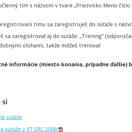
očlenný tím s názvom v tvare „Priezvisko Meno číslo
aregistrovaní tímu sa zaregistruješ do súťaže s názvo
š sa zaregistrovať aj do súťaže: „Trening“ (odporú
dobnými úlohami, takže môžeš trénovať
né informácie (miesto konania, prípadne ďalšie) b
 si
lá súťaže
a súťaže z IIT.SRC 2008