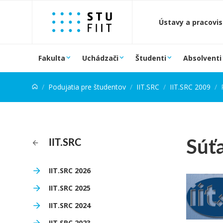
Prejsť na obsah
Ústavy a pracovi
Fakulta
Uchádzači
Študenti
Absolventi
Podujatia pre študentov
IIT.SRC
IIT.SRC 2009
Súť
IIT.SRC
IIT.SRC 2026
IIT.SRC 2025
IIT.SRC 2024
IIT.SRC 2023