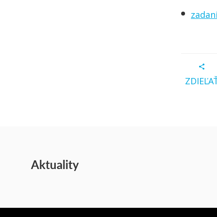
zadani
ZDIEĽA
Aktuality