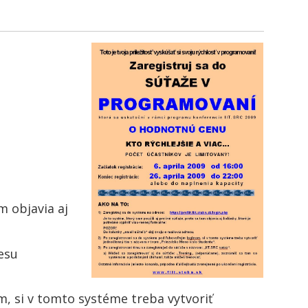
m objavia aj
esu
, si v tomto systéme treba vytvoriť