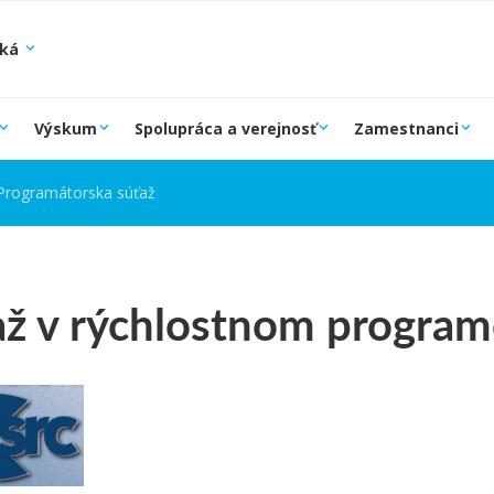
ská
Výskum
Spolupráca a verejnosť
Zamestnanci
Programátorska súťaž
až v rýchlostnom program