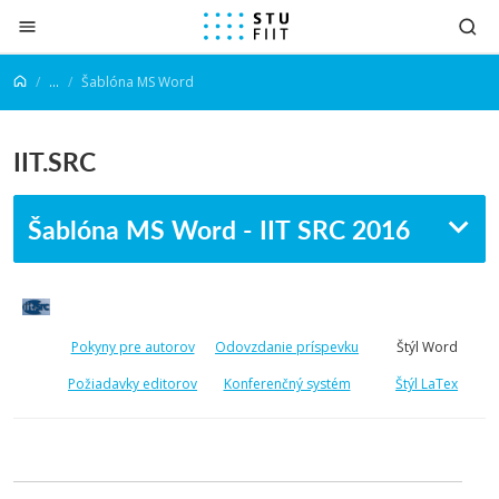
Prejsť na obsah
...
Šablóna MS Word
IIT.SRC
Šablóna MS Word - IIT SRC 2016
Pokyny pre autorov
Odovzdanie príspevku
Štýl Word
Požiadavky editorov
Konferenčný systém
Štýl LaTex