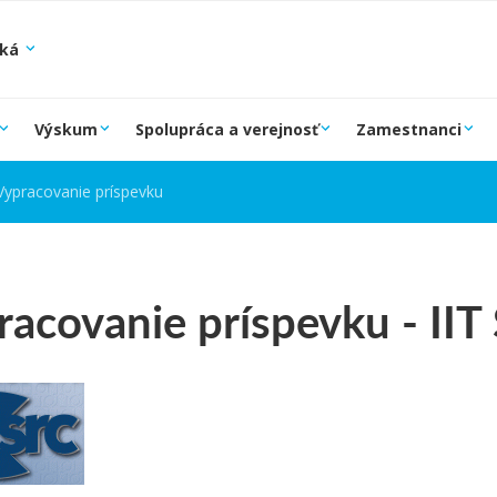
ská
Výskum
Spolupráca a verejnosť
Zamestnanci
Vypracovanie príspevku
racovanie príspevku - II