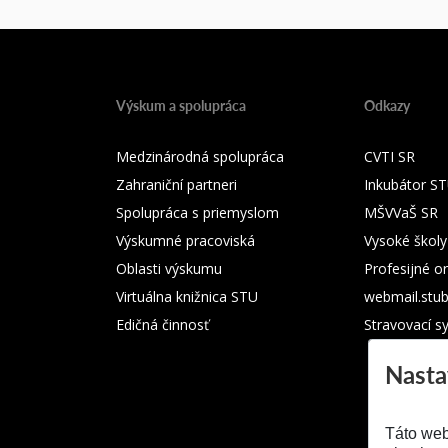
Výskum a spolupráca
Odkazy
Medzinárodná spolupráca
CVTI SR
Zahraniční partneri
Inkubátor S
Spolupráca s priemyslom
MŠVVaŠ SR
Výskumné pracoviská
Vysoké školy
Oblasti výskumu
Profesijné o
Virtuálna knižnica STU
webmail.stu
Edičná činnosť
Stravovací s
Nasta
Táto web