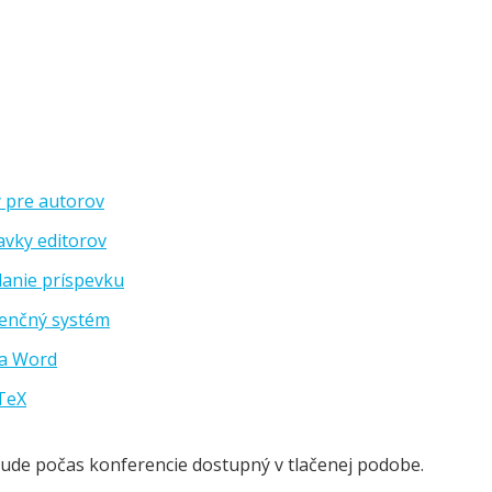
 pre autorov
avky editorov
anie príspevku
enčný systém
a Word
aTeX
ude počas konferencie dostupný v tlačenej podobe.