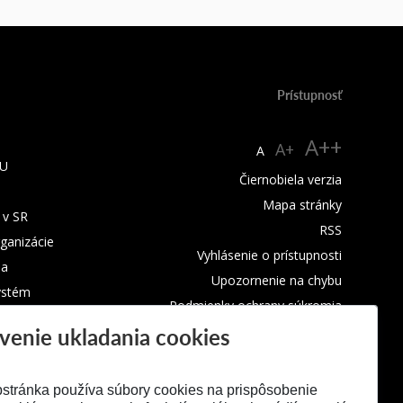
Prístupnosť
A++
A+
A
TU
Čiernobiela verzia
Mapa stránky
 v SR
RSS
rganizácie
Vyhlásenie o prístupnosti
ba
Upozornenie na chybu
ystém
Podmienky ochrany súkromia
venie ukladania cookies
Využívanie cookies
stránka používa súbory cookies na prispôsobenie