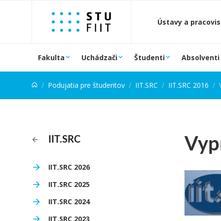
Prejsť na obsah
Ústavy a pracovi
Fakulta
Uchádzači
Študenti
Absolventi
Podujatia pre študentov
IIT.SRC
IIT.SRC 2016
Vyp
IIT.SRC
IIT.SRC 2026
IIT.SRC 2025
IIT.SRC 2024
IIT.SRC 2023