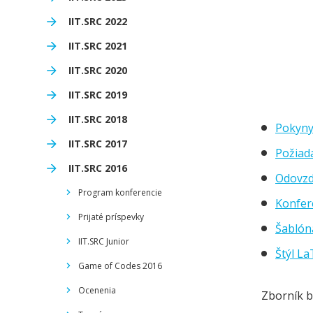
IIT.SRC 2022
IIT.SRC 2021
IIT.SRC 2020
IIT.SRC 2019
IIT.SRC 2018
Pokyny
IIT.SRC 2017
Požiad
IIT.SRC 2016
Odovzd
Program konferencie
Konfer
Prijaté príspevky
Šablón
IIT.SRC Junior
Štýl L
Game of Codes 2016
Ocenenia
Zborník b