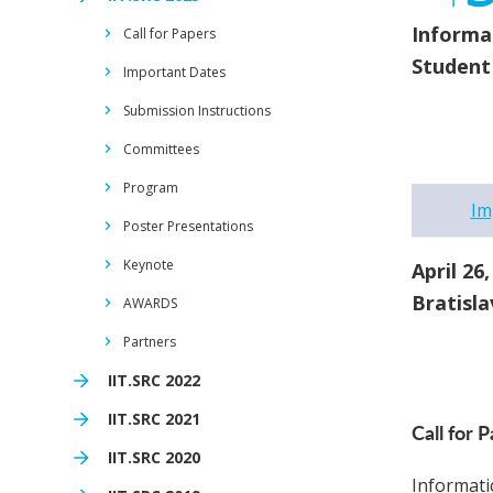
Informa
Call for Papers
Student
Important Dates
Submission Instructions
Committees
Program
Im
Poster Presentations
Keynote
April 26
Bratisla
AWARDS
Partners
IIT.SRC 2022
IIT.SRC 2021
Call for 
IIT.SRC 2020
Informati