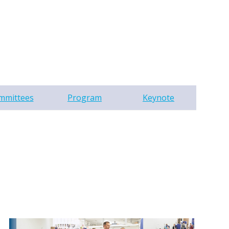
mmittees
Program
Keynote