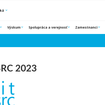
ská
Výskum
Spolupráca a verejnosť
Zamestnanci
.SRC 2023