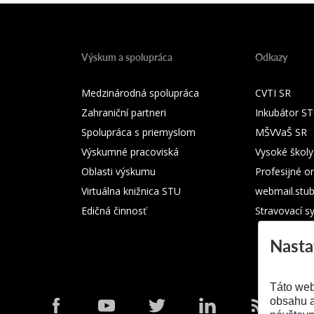
Výskum a spolupráca
Odkazy
Medzinárodná spolupráca
CVTI SR
Zahraniční partneri
Inkubátor S
Spolupráca s priemyslom
MŠVVaŠ SR
Výskumné pracoviská
Vysoké školy
Oblasti výskumu
Profesijné o
Virtuálna knižnica STU
webmail.stu
Edičná činnosť
Stravovací s
Nasta
Táto web
obsahu a