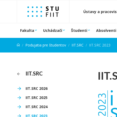
Prejsť na obsah
Ústavy a pracovi
Fakulta
Uchádzači
Študenti
Absolventi
Podujatia pre študentov
IIT.SRC
IIT.SRC 2023
IIT
IIT.SRC
IIT.SRC 2026
IIT.SRC 2025
IIT.SRC 2024
IIT.SRC 2023