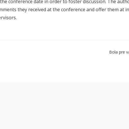
 the conference date in order to foster discussion. The aut
mments they received at the conference and offer them at int
rvisors.
Bola pre v