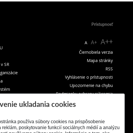
Prístupnosť
A++
A+
A
TU
Čiernobiela verzia
Mapa stránky
 v SR
RSS
rganizácie
Vyhlásenie o prístupnosti
ba
Upozornenie na chybu
ystém
Podmienky ochrany súkromia
venie ukladania cookies
Využívanie cookies
stránka používa súbory cookies na prispôsobenie
 reklám, poskytovanie funkcií sociálnych médií a analýzu