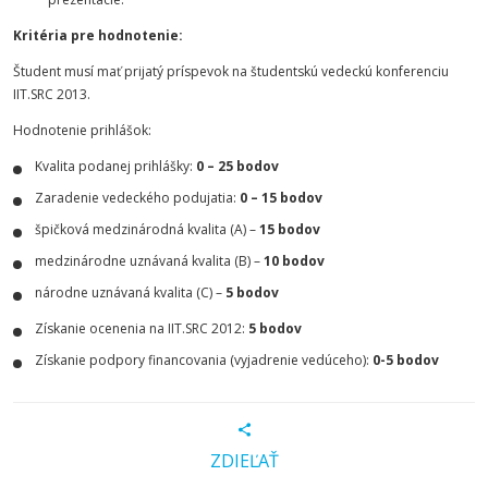
Kritéria pre hodnotenie:
Študent musí mať prijatý príspevok na študentskú vedeckú konferenciu
IIT.SRC 2013.
Hodnotenie prihlášok:
Kvalita podanej prihlášky:
0 – 25 bodov
Zaradenie vedeckého podujatia:
0 – 15 bodov
špičková medzinárodná kvalita (A) –
15 bodov
medzinárodne uznávaná kvalita (B) –
10 bodov
národne uznávaná kvalita (C) –
5 bodov
Získanie ocenenia na IIT.SRC 2012:
5 bodov
Získanie podpory financovania (vyjadrenie vedúceho):
0-5 bodov
ZDIEĽAŤ