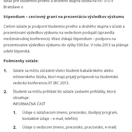
súťaž pre študentov prvého a druhého stupňa štúdia na FIIT STU v
Bratislave o
štipendium – cestovný grant na prezentáciu výsledkov výskumu
Cieľom súťaže je podporiť študentov prvého a druhého stupňa v účasti a
prezentovaní výsledkov výskumu na vedeckom podujatí (spravidla
medzinárodnej konferencii). Víťazi získajú štipendium – podporu na
prezentovanie výsledkov výskumu do výšky 500 Eur. V roku 2013 sa plánuje
udeliť štipendiá.
Podmienky súťaže:
Súťaže sa môžu zúčastniť všetci študenti bakalárskeho alebo
inžinierskeho štúdia, ktorí majú prijatý príspevok na študentskú
vedeckú konferenciu IIT.SRC 2013.
Študenti sa môžu prihlásiť do súťaže zaslaním prihlášky, ktorá
obsahuje:
INFORMAČNÁ ČASŤ
Údaje o súťažiacom (meno, priezvisko, študijný program,
kontaktné údaje – e-mail, telefón)
Údaje o vedúcom (meno, priezvisko, pracovisko, e-mail)