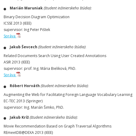
Marián Maruniak
(študent inžinierskeho štúdia)
:
Binary Decision Diagram Optimization
ICSSE 2013 (IEEE)
supervisor: Ing Peter Pištek
Správa
Jakub Ševcech
(študent inžinierskeho štúdia)
:
Related Documents Search Using User Created Annotations
ASIR 2013 (IEEE)
supervisor: prof. Ing. Mária Bieliková, PhD.
Správa
Róbert Horváth
(študent inžinierskeho štúdia)
:
Augmenting the Web for Facilitating Foreign Language Vocabulary Learning
EC-TEC 2013 (Springer)
supervisor: Ing. Marián Šimko, PhD.
Jakub Kríž
(študent inžinierskeho štúdia)
:
Movie Recommendation Based on Graph Traversal Algorithms
REmeetDB@DEXA 2013 (IEEE)