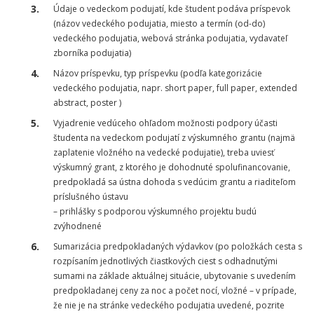
Údaje o vedeckom podujatí, kde študent podáva príspevok
(názov vedeckého podujatia, miesto a termín (od-do)
vedeckého podujatia, webová stránka podujatia, vydavateľ
zborníka podujatia)
Názov príspevku, typ príspevku (podľa kategorizácie
vedeckého podujatia, napr. short paper, full paper, extended
abstract, poster )
Vyjadrenie vedúceho ohľadom možnosti podpory účasti
študenta na vedeckom podujatí z výskumného grantu (najmä
zaplatenie vložného na vedecké podujatie), treba uviesť
výskumný grant, z ktorého je dohodnuté spolufinancovanie,
predpokladá sa ústna dohoda s vedúcim grantu a riaditeľom
príslušného ústavu
– prihlášky s podporou výskumného projektu budú
zvýhodnené
Sumarizácia predpokladaných výdavkov (po položkách cesta s
rozpísaním jednotlivých čiastkových ciest s odhadnutými
sumami na základe aktuálnej situácie, ubytovanie s uvedením
predpokladanej ceny za noc a počet nocí, vložné – v prípade,
že nie je na stránke vedeckého podujatia uvedené, pozrite