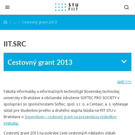
Prejsť na obsah
...
Cestovný grant 2013
IIT.SRC
Cestovný grant 2013
späť >>>
Fakulta informatiky a informačných technológií Slovenskej technickej
univerzity v Bratislave a občianske združenie SOFTEC PRO SOCIETY v
spolupráci so spoločnosťami Softec, spol. s r. o. a Centaur, a. s. vyhlasuje
súťaž pre študentov prvého a druhého stupňa štúdia na FIIT STU v
Bratislave o
štipendium – cestovný grant na prezentáciu výsledkov
výskumu
Cestovný grant 2013 na pokrytie časti cestovných nákladov získali: