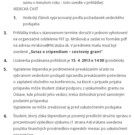
sumu v minulom roku – toto uveďte v prihláške)
VEDECKÁ ČASŤ
Vedecký článok vypracovaný podľa požiadaviek vedeckého
podujatia
Prihlášky treba v stanovenom termíne doručiť v jednom vyhotovení
na organizačné oddelenie FIIT (p. Mršková) a zaslať vo formáte pdf
na adresu mrskova@fiit.stuba.sk. V predmete mailu musí byť
uvedené
„Sutaz o stipendium – cestovny grant“
.
Uzávierka podávania prihlášok je
15. 4. 2013 o 14:00
(pondelok).
Vyplatenie štipendia je podmienené preukázaním účasti na
vybranom vedeckom podujatí (spravidla preukázaním potvrdenia
o zaplatení vložného na konferenciu, na ktoré v prípade prijatia
príspevku môže študent získať podporu z výskumného grantu na
Ústave, kde pôsobí jeho vedúci, treba dohodnúť pred samotným
podaním príspevku).
Vyplatenie sa môže zrealizovať aj pred uskutočnením podujatia.
Študent, ktorý získa štipendium je povinný predložiť stručnú správu o
prezentovaní výsledkov výskumu (1 strana A4) vrátane uvedenia
použitia finančných prostriedkov najneskôr mesiac po uskutočnení
prezentácie.