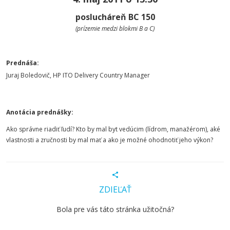
poslucháreň BC 150
(prízemie medzi blokmi B a C)
Prednáša:
Juraj Boledovič, HP ITO Delivery Country Manager
Anotácia prednášky:
Ako správne riadiť ľudí? Kto by mal byt vedúcim (lídrom, manažérom), aké
vlastnosti a zručnosti by mal mať a ako je možné ohodnotiť jeho výkon?
ZDIEĽAŤ
Bola pre vás táto stránka užitočná?