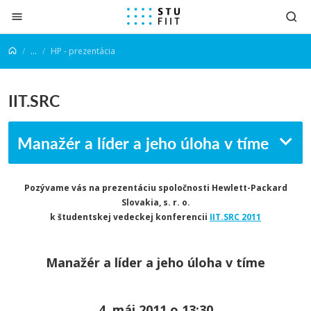
Prejsť na obsah
...
HP - prezentácia
IIT.SRC
Manažér a líder a jeho úloha v tíme
Pozývame vás na prezentáciu spoločnosti Hewlett-Packard
Slovakia, s. r. o.
k študentskej vedeckej konferencii
IIT.SRC 2011
Manažér a líder a jeho úloha v tíme
4. máj 2011 o 13:30