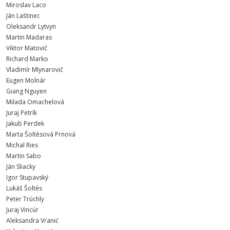
Miroslav Laco
Ján Laštinec
Oleksandr Lytvyn
Martin Madaras
Viktor Matovič
Richard Marko
Vladimír Mlynarovič
Eugen Molnár
Giang Nguyen
Milada Omachelová
Juraj Petrík
Jakub Perdek
Marta Šoltésová Prnová
Michal Ries
Martin Sabo
Ján Sliacky
Igor Stupavský
Lukáš Šoltés
Peter Trúchly
Juraj Vincúr
Aleksandra Vranić