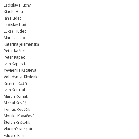
Ladislav Hluchý
Xiaolu Hou
Ján Hudec
Ladislav Hudec
Lukáš Hudec
Marek Jakab
Katarína Jelemenská
Peter Kaňuch
Peter Kapec
Ivan Kapustík
Yevheniia Kataieva
Volodymyr Khylenko
Kristián Košťál
Ivan Kotuliak
Martin Komak
Michal Kováč
Tomáš Kováčik
Monika Kováčová
Štefan Krištofík
Vladimír Kunštár
Eduard Kuric