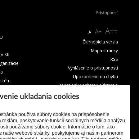
Prístupnosť
A++
A+
A
TU
Čiernobiela verzia
Mapa stránky
 v SR
RSS
rganizácie
Vyhlásenie o prístupnosti
ba
Upozornenie na chybu
ystém
Podmienky ochrany súkromia
venie ukladania cookies
Využívanie cookies
stránka používa súbory cookies na prispôsobenie
 reklám, poskytovanie funkcií sociálnych médií a analýzu
osti používame súbory cookie. Informácie o tom, ako
e naše webové stránky, poskytujeme aj našim partnerom