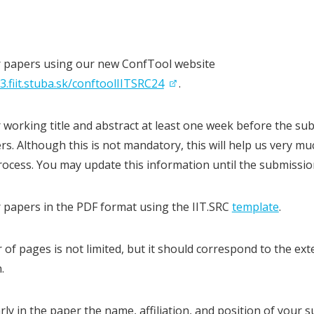
 papers using our new ConfTool website
.fiit.stuba.sk/conftoolIITSRC24
.
 working title and abstract at least one week before the su
ers. Although this is not mandatory, this will help us very 
rocess. You may update this information until the submissio
 papers in the PDF format using the IIT.SRC
template
.
f pages is not limited, but it should correspond to the ext
.
arly in the paper the name, affiliation, and position of your 