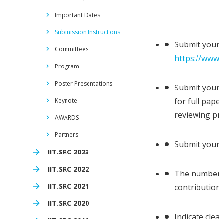
Important Dates
Submission Instructions
Submit your
Committees
https://www3
Program
Poster Presentations
Submit your
for full pap
Keynote
reviewing p
AWARDS
Partners
Submit your
IIT.SRC 2023
IIT.SRC 2022
The number o
IIT.SRC 2021
contribution
IIT.SRC 2020
Indicate cle