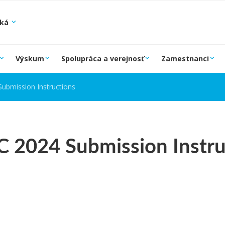
ská
Výskum
Spolupráca a verejnosť
Zamestnanci
Submission Instructions
RC 2024 Submission Instru