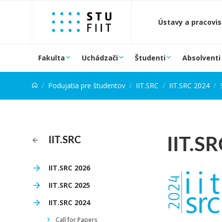
Prejsť na obsah
Ústavy a pracovi
Fakulta
Uchádzači
Študenti
Absolventi
Podujatia pre študentov
IIT.SRC
IIT.SRC 2024
IIT.S
IIT.SRC
IIT.SRC 2026
IIT.SRC 2025
IIT.SRC 2024
Call for Papers