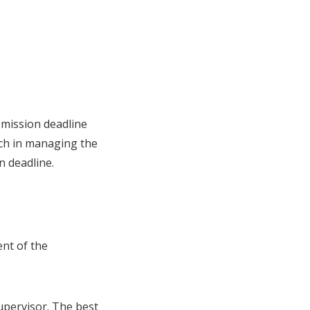
bmission deadline
much in managing the
n deadline.
ent of the
supervisor. The best