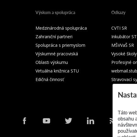
Výskum a spolupráca
Odkazy
Medzinárodná spolupráca
CVTI SR
Zahraniční partneri
Inkubátor S
Spolupráca s priemyslom
MŠVVaŠ SR
Výskumné pracoviská
Vysoké školy
Oblasti výskumu
Profesijné o
Virtuálna knižnica STU
webmail.stu
Edičná činnosť
Stravovací s
Nasta
Táto web
obsahu a
návštevn
používat