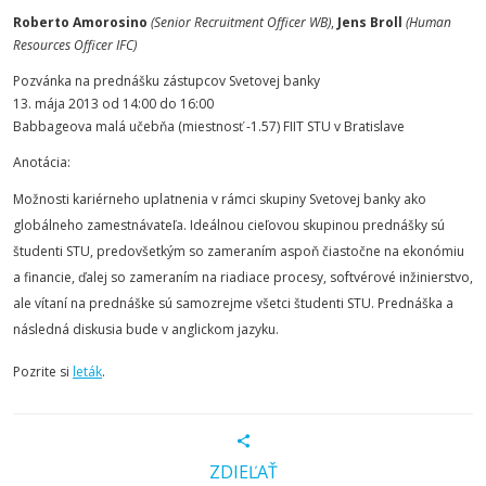
Roberto Amorosino
(Senior Recruitment Officer WB)
,
Jens Broll
(Human
Resources Officer IFC)
Pozvánka na prednášku zástupcov Svetovej banky
13. mája 2013 od 14:00 do 16:00
Babbageova malá učebňa (miestnosť -1.57) FIIT STU v Bratislave
Anotácia:
Možnosti kariérneho uplatnenia v rámci skupiny Svetovej banky ako
globálneho zamestnávateľa. Ideálnou cieľovou skupinou prednášky sú
študenti STU, predovšetkým so zameraním aspoň čiastočne na ekonómiu
a financie, ďalej so zameraním na riadiace procesy, softvérové inžinierstvo,
ale vítaní na prednáške sú samozrejme všetci študenti STU. Prednáška a
následná diskusia bude v anglickom jazyku.
Pozrite si
leták
.
ZDIEĽAŤ