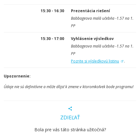
15:30 - 16:30
Prezentácia riešení
Babbageova malá učebňa -1.57 na 1.
PP
15:30 - 17:00
Vyhlásenie výsledkov
Babbageova malá učebňa -1.57 na 1.
PP
Pozrite si výsledkovú listinu
.
Upozornenie:
Údaje nie sú definitívne a môže dôjsť k zmene v ktoromkoľvek bode programu!
ZDIEĽAŤ
Bola pre vás táto stránka užitočná?