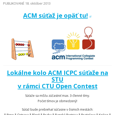
PUBLIKOVANÉ 18. október 2013
ACM súťaž je opäť tu!
Lokálne kolo ACM ICPC súťaže na
STU
v rámci CTU Open Contest
Súťaže sa môžu zúčastniť max. 3-členné tímy.
Počet tímov je obmedzený!
Súťaž bude prebiehať súčasne v ôsmich mestách:
* Brno * Ostrava * Plzeň * Praha * Banská Bystrica * Bratislava * Košice *