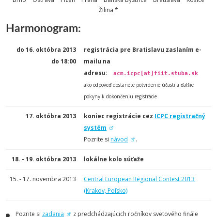
Žilina *
Harmonogram:
do 16. októbra 2013
registrácia pre Bratislavu zaslaním e-
do 18:00
mailu na
adresu:
acm.icpc[at]fiit.stuba.sk
ako odpoveď dostanete potvrdenie účasti a ďalšie
pokyny k dokončeniu registrácie
17. októbra 2013
koniec registrácie cez
ICPC registračný
systém
Pozrite si
návod
.
18. - 19. októbra 2013
lokálne kolo súťaže
15. - 17. novembra 2013
Central European Regional Contest 2013
(Krakov, Poľsko)
Pozrite si
zadania
z predchádzajúcich ročníkov svetového finále