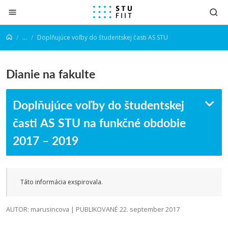
Prejsť na obsah
...
Doplňujúce voľby do študentskej časti AS STU
Dianie na fakulte
Doplňujúce voľby do študentskej
časti AS STU na funkčné obdobie
2017 – 2019
Táto informácia exspirovala.
AUTOR: marusincova | PUBLIKOVANÉ 22. september 2017