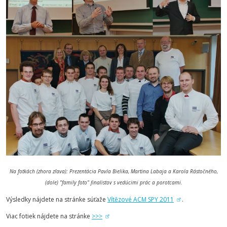
Na fotkách (zhora zľava): Prezentácia Pavla Bielika, Martina Labaja a Karola Rástočného,
(dole) "family foto" finalistov s vedúcimi prác a porotcami.
Výsledky nájdete na stránke súťaže
Vítězové ACM SPY 2011
.
Viac fotiek nájdete na stránke
>>>