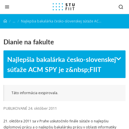
Prejsť na obsah
...
Najlepšia bakalárka česko-slovenskej súťaže ACM SPY je z FIIT
Dianie na fakulte
Najlepšia bakalárka česko-slovenskej
súťaže ACM SPY je z&nbsp;FIIT
Táto informácia exspirovala.
PUBLIKOVANÉ 24. október 2011
21. októbra 2011 sa v Prahe uskutočnilo finále súťaže o najlepšiu
diplomovú prácu a o najlepšiu bakalársku prácu v oblasti informatiky