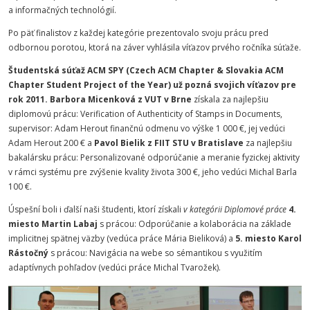
a informačných technológií.
Po päť finalistov z každej kategórie prezentovalo svoju prácu pred
odbornou porotou, ktorá na záver vyhlásila víťazov prvého ročníka súťaže.
Študentská súťaž ACM SPY (Czech ACM Chapter & Slovakia ACM
Chapter Student Project of the Year) už pozná svojich víťazov pre
rok 2011. Barbora Micenková z VUT v Brne
získala za najlepšiu
diplomovú prácu: Verification of Authenticity of Stamps in Documents,
supervisor: Adam Herout finančnú odmenu vo výške 1 000 €, jej vedúci
Adam Herout 200 € a
Pavol Bielik z FIIT STU v Bratislave
za najlepšiu
bakalársku prácu: Personalizované odporúčanie a meranie fyzickej aktivity
v rámci systému pre zvýšenie kvality života 300 €, jeho vedúci Michal Barla
100 €.
Úspešní boli i ďalší naši študenti, ktorí získali
v kategórii Diplomové práce
4.
miesto Martin Labaj
s prácou: Odporúčanie a kolaborácia na základe
implicitnej spätnej väzby (vedúca práce Mária Bieliková) a
5. miesto Karol
Rástočný
s prácou: Navigácia na webe so sémantikou s využitím
adaptívnych pohľadov (vedúci práce Michal Tvarožek).