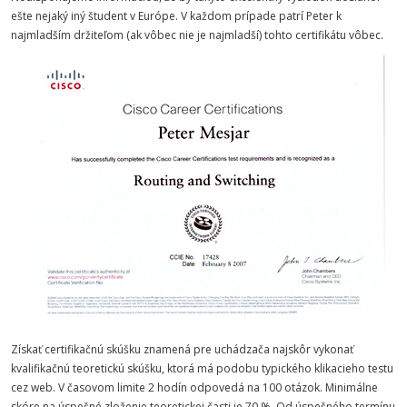
ešte nejaký iný študent v Európe. V každom prípade patrí Peter k
najmladším držiteľom (ak vôbec nie je najmladší) tohto certifikátu vôbec.
Získať certifikačnú skúšku znamená pre uchádzača najskôr vykonať
kvalifikačnú teoretickú skúšku, ktorá má podobu typického klikacieho testu
cez web. V časovom limite 2 hodín odpovedá na 100 otázok. Minimálne
skóre na úspešné zloženie teoretickej časti je 70 %. Od úspešného termínu