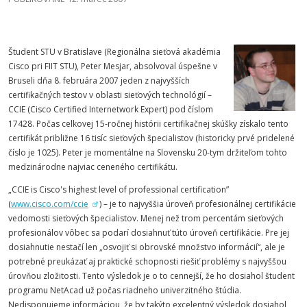
Študent STU v Bratislave (Regionálna sieťová akadémia
Cisco pri FIIT STU), Peter Mesjar, absolvoval úspešne v
Bruseli dňa 8. februára 2007 jeden z najvyšších
certifikačných testov v oblasti sieťových technológií –
CCIE (Cisco Certified Internetwork Expert) pod číslom
17428. Počas celkovej 15-ročnej histórii certifikačnej skúšky získalo tento
certifikát približne 16 tisíc sieťových špecialistov (historicky prvé pridelené
číslo je 1025). Peter je momentálne na Slovensku 20-tym držiteľom tohto
medzinárodne najviac ceneného certifikátu.
„CCIE is Cisco's highest level of professional certification”
(
www.cisco.com/ccie
) – je to najvyššia úroveň profesionálnej certifikácie
vedomosti sieťových špecialistov. Menej než trom percentám sieťových
profesionálov vôbec sa podarí dosiahnuť túto úroveň certifikácie. Pre jej
dosiahnutie nestačí len „osvojiť si obrovské množstvo informácií“, ale je
potrebné preukázať aj praktické schopnosti riešiť problémy s najvyššou
úrovňou zložitosti. Tento výsledok je o to cennejší, že ho dosiahol študent
programu NetAcad už počas riadneho univerzitného štúdia.
Nedisponujeme informáciou, že by takýto excelentný výsledok dosiahol