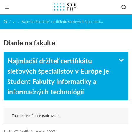
Prejsť na obsah
...
Najmladší držiteľ certifikátu sieťových špecialistov v Európe je študent Fakulty informatiky a informačných technológií
Dianie na fakulte
Najmladší držiteľ certifikátu
sieťových špecialistov v Európe je
študent Fakulty informatiky a
informačných technológií
Táto informácia exspirovala.
PUBLIKOVANÉ 12. marec 2007