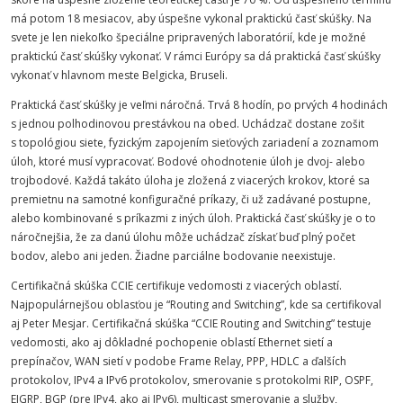
má potom 18 mesiacov, aby úspešne vykonal praktickú časť skúšky. Na
svete je len niekoľko špeciálne pripravených laboratórií, kde je možné
praktickú časť skúšky vykonať. V rámci Európy sa dá praktická časť skúšky
vykonať v hlavnom meste Belgicka, Bruseli.
Praktická časť skúšky je veľmi náročná. Trvá 8 hodín, po prvých 4 hodinách
s jednou polhodinovou prestávkou na obed. Uchádzač dostane zošit
s topológiou siete, fyzickým zapojením sieťových zariadení a zoznamom
úloh, ktoré musí vypracovať. Bodové ohodnotenie úloh je dvoj- alebo
trojbodové. Každá takáto úloha je zložená z viacerých krokov, ktoré sa
premietnu na samotné konfiguračné príkazy, či už zadávané postupne,
alebo kombinované s príkazmi z iných úloh. Praktická časť skúšky je o to
náročnejšia, že za danú úlohu môže uchádzač získať buď plný počet
bodov, alebo ani jeden. Žiadne parciálne bodovanie neexistuje.
Certifikačná skúška CCIE certifikuje vedomosti z viacerých oblastí.
Najpopulárnejšou oblasťou je “Routing and Switching”, kde sa certifikoval
aj Peter Mesjar. Certifikačná skúška “CCIE Routing and Switching” testuje
vedomosti, ako aj dôkladné pochopenie oblastí Ethernet sietí a
prepínačov, WAN sietí v podobe Frame Relay, PPP, HDLC a ďalších
protokolov, IPv4 a IPv6 protokolov, smerovanie s protokolmi RIP, OSPF,
EIGRP, BGP (pre IPv4, ako aj IPv6), multicast smerovanie a služby,