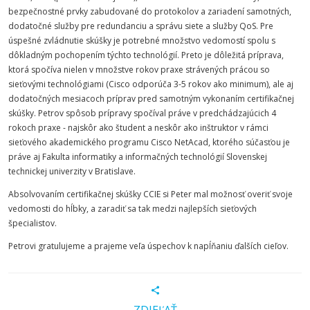
bezpečnostné prvky zabudované do protokolov a zariadení samotných,
dodatočné služby pre redundanciu a správu siete a služby QoS. Pre
úspešné zvládnutie skúšky je potrebné množstvo vedomostí spolu s
dôkladným pochopením týchto technológií. Preto je dôležitá príprava,
ktorá spočíva nielen v množstve rokov praxe strávených prácou so
sieťovými technológiami (Cisco odporúča 3-5 rokov ako minimum), ale aj
dodatočných mesiacoch príprav pred samotným vykonaním certifikačnej
skúšky. Petrov spôsob prípravy spočíval práve v predchádzajúcich 4
rokoch praxe - najskôr ako študent a neskôr ako inštruktor v rámci
sieťového akademického programu Cisco NetAcad, ktorého súčasťou je
práve aj Fakulta informatiky a informačných technológií Slovenskej
technickej univerzity v Bratislave.
Absolvovaním certifikačnej skúšky CCIE si Peter mal možnosť overiť svoje
vedomosti do hĺbky, a zaradiť sa tak medzi najlepších sieťových
špecialistov.
Petrovi gratulujeme a prajeme veľa úspechov k napĺňaniu ďalších cieľov.