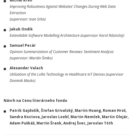
Michal Kren
Improving Robustness Against Websites’ Changes During Web Data
Extraction
(supervisor: Ivan Srba)
Jakub Ondik
Extendable Software Modelling Architecture (supervisor Karol Rástočný)
Samuel Pecár
Opinion Summarization of Customer Reviews: Sentiment Analysis
(supervisor: Marián Šimko)
Alexander Valach
Utilization of the LoRa Technology in Healthcare IoT Devices (supervisor
Dominik Macko)
Návrh na Cenu literárneho fondu
Patrik Gajdošík, Štefan Grivalský, Martin Hoang, Roman Hroš,
Sandra Kostova, Jaroslav Loebl, Martin Nemček, Martin Olejár,
Adam Puškáš, Martin Šrank, Andrej Švec, Jaroslav Tóth