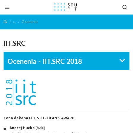
Prejsť na obsah
...
Ocenenia
IIT.SRC
Ocenenia - IIT.SRC 2018
Cena dekana FIIT STU - DEAN'S AWARD
Andrej Hucko
(bak.)