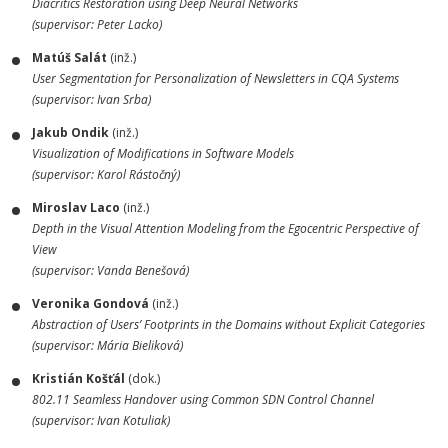
Diacritics Restoration using Deep Neural Networks
(supervisor: Peter Lacko)
Matúš Salát
(inž.)
User Segmentation for Personalization of Newsletters in CQA Systems
(supervisor: Ivan Srba)
Jakub Ondik
(inž.)
Visualization of Modifications in Software Models
(supervisor: Karol Rástočný)
Miroslav Laco
(inž.)
Depth in the Visual Attention Modeling from the Egocentric Perspective of
View
(supervisor: Vanda Benešová)
Veronika Gondová
(inž.)
Abstraction of Users’ Footprints in the Domains without Explicit Categories
(supervisor: Mária Bieliková)
Kristián Košťál
(dok.)
802.11 Seamless Handover using Common SDN Control Channel
(supervisor: Ivan Kotuliak)