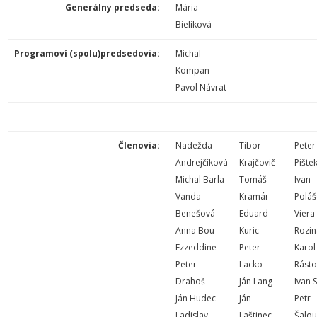
Generálny predseda:
Mária
Bieliková
Programoví (spolu)predsedovia:
Michal
Kompan
Pavol Návrat
Členovia:
Nadežda
Tibor
Peter
Andrejčíková
Krajčovič
Pište
Michal Barla
Tomáš
Ivan
Vanda
Kramár
Poláš
Benešová
Eduard
Viera
Anna Bou
Kuric
Rozin
Ezzeddine
Peter
Karol
Peter
Lacko
Rásto
Drahoš
Ján Lang
Ivan 
Ján Hudec
Ján
Petr
Ladislav
Laštinec
Šalo