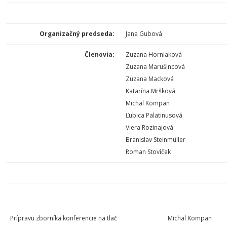
Organizačný predseda:
Jana Gubová
Členovia:
Zuzana Horniaková
Zuzana Marušincová
Zuzana Macková
Katarína Mršková
Michal Kompan
Ľubica Palatinusová
Viera Rozinajová
Branislav Steinmüller
Roman Stovíček
Prípravu zborníka konferencie na tlač
Michal Kompan