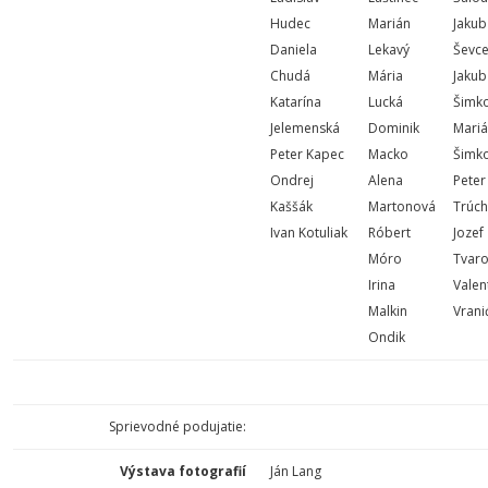
Hudec
Marián
Jakub
Daniela
Lekavý
Ševc
Chudá
Mária
Jakub
Katarína
Lucká
Šimk
Jelemenská
Dominik
Mari
Peter Kapec
Macko
Šimk
Ondrej
Alena
Peter
Kaššák
Martonová
Trúch
Ivan Kotuliak
Róbert
Jozef
Móro
Tvar
Irina
Valen
Malkin
Vrani
Ondik
Sprievodné podujatie:
Výstava fotografií
Ján Lang